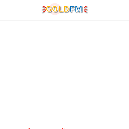
G
O
LD
FM