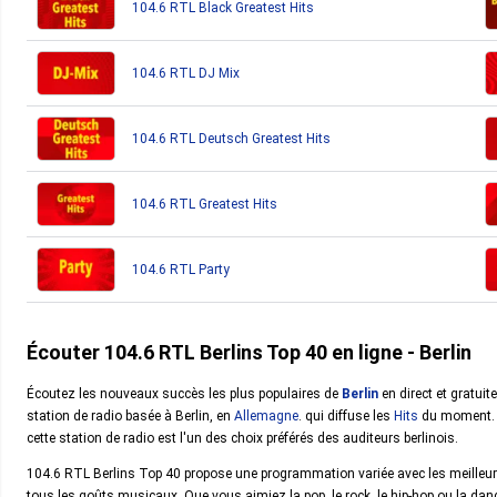
104.6 RTL Black Greatest Hits
104.6 RTL DJ Mix
104.6 RTL Deutsch Greatest Hits
104.6 RTL Greatest Hits
104.6 RTL Party
Écouter 104.6 RTL Berlins Top 40 en ligne - Berlin
Écoutez les nouveaux succès les plus populaires de
Berlin
en direct et gratui
station de radio basée à Berlin, en
Allemagne
. qui diffuse les
Hits
du moment. A
cette station de radio est l'un des choix préférés des auditeurs berlinois.
104.6 RTL Berlins Top 40 propose une programmation variée avec les meilleurs
tous les goûts musicaux. Que vous aimiez la pop, le rock, le hip-hop ou la dan