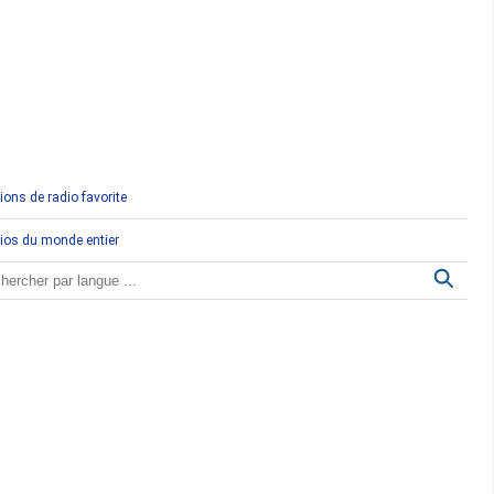
Comores
Congo
Côte d'Ivoire
Djibouti
ions de radio favorite
Egypte
ios du monde entier
Ethiopie
Gabon
Gambie
Ghana
Guinée