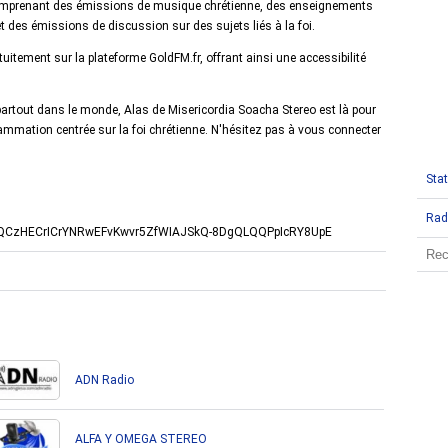
comprenant des émissions de musique chrétienne, des enseignements
 des émissions de discussion sur des sujets liés à la foi.
uitement sur la plateforme GoldFM.fr, offrant ainsi une accessibilité
rtout dans le monde, Alas de Misericordia Soacha Stereo est là pour
rammation centrée sur la foi chrétienne. N'hésitez pas à vous connecter
Stat
Rad
CDUlQCzHECrICrYNRwEFvKwvr5ZfWIAJSkQ-8DgQLQQPpIcRY8UpE
ADN Radio
ALFA Y OMEGA STEREO