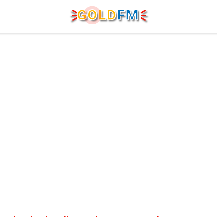
G
O
LD
FM