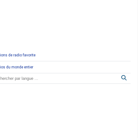
Comores
Congo
Côte d'Ivoire
Djibouti
ions de radio favorite
Egypte
ios du monde entier
Ethiopie
Gabon
Gambie
Ghana
Guinée