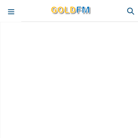
G
O
LD
FM