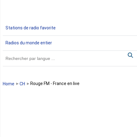
Ethiopie
Gabon
Stations de radio favorite
Gambie
Radios du monde entier
Ghana
Guinée
Guinée Bissau
Rouge FM - France en live
Home
CH
Guinée équatoriale
Kenya
Lesotho