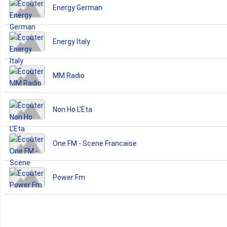
Energy German
Energy Italy
MM Radio
Non Ho L'Eta
One FM - Scene Francaise
Power Fm