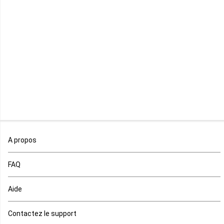
Libye
Libéria
Madagascar
Malawi
Mali
Maroc
A propos
Maurice
FAQ
Mauritanie
Aide
Mayotte
Contactez le support
Mozambique