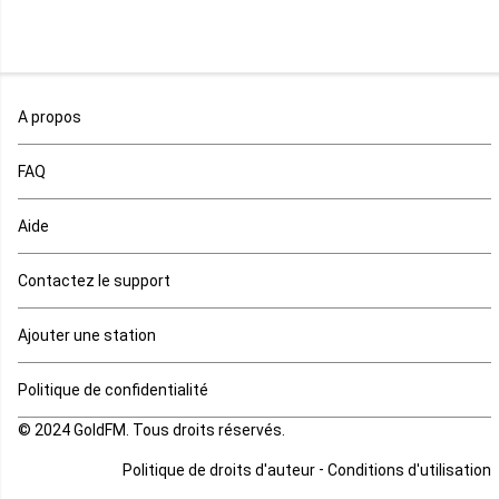
Mali
Maroc
A propos
Maurice
FAQ
Mauritanie
Aide
Mayotte
Contactez le support
Mozambique
Ajouter une station
Namibie
Politique de confidentialité
Niger
© 2024 GoldFM. Tous droits réservés.
Nigeria
-
Politique de droits d'auteur
Conditions d'utilisation