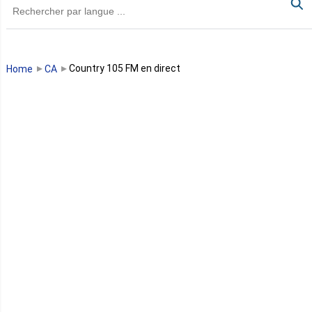
Guinée
Guinée Bissau
Country 105 FM en direct
Home
CA
Guinée équatoriale
Kenya
Lesotho
Libye
Libéria
Madagascar
Malawi