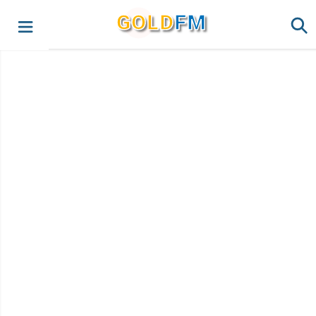
G
O
LD
FM