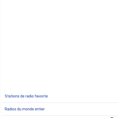
Cap-Vert
Comores
Congo
Côte d'Ivoire
Djibouti
Egypte
Ethiopie
Gabon
Stations de radio favorite
Gambie
Radios du monde entier
Ghana