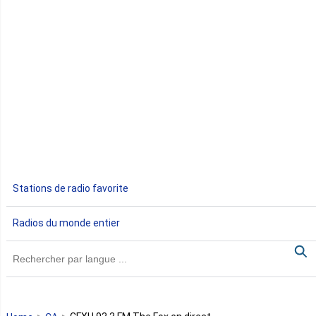
Congo
Côte d'Ivoire
Djibouti
Egypte
Ethiopie
Gabon
Stations de radio favorite
Gambie
Radios du monde entier
Ghana
Guinée
Guinée Bissau