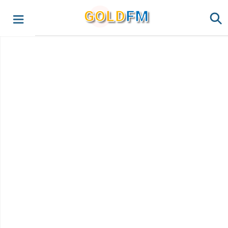
G
O
LD
FM