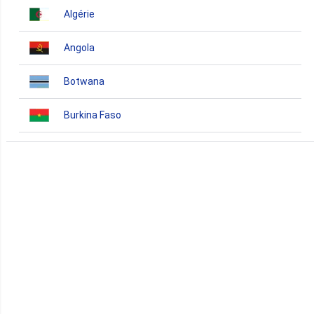
Algérie
Angola
Botwana
Burkina Faso
Burundi
Bénin
Cameroun
Cap-Vert
Comores