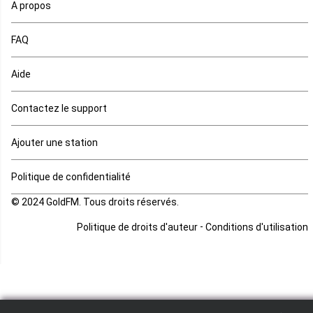
A propos
Maurice
FAQ
Mauritanie
Aide
Mayotte
Contactez le support
Mozambique
Ajouter une station
Namibie
Politique de confidentialité
Niger
© 2024 GoldFM. Tous droits réservés.
Nigeria
-
Politique de droits d'auteur
Conditions d'utilisation
Ouganda
Rd Congo