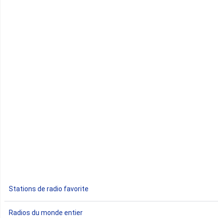
Cap-Vert
Comores
Congo
Côte d'Ivoire
Djibouti
Egypte
Ethiopie
Gabon
Stations de radio favorite
Gambie
Radios du monde entier