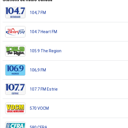
104,7 FM
104.7 Heart FM
105.9 The Region
106,9 FM
107.7 FM Estrie
570 VOCM
580 CFRA