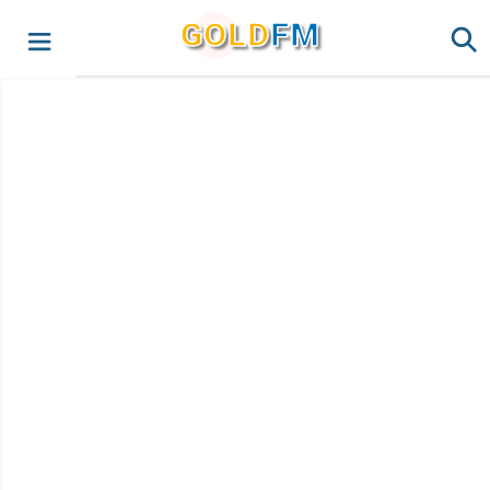
G
O
LD
FM