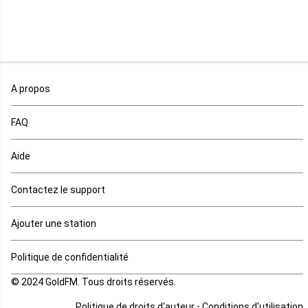
Mali
Maroc
A propos
Maurice
FAQ
Mauritanie
Aide
Mayotte
Contactez le support
Mozambique
Ajouter une station
Namibie
Politique de confidentialité
Niger
© 2024 GoldFM. Tous droits réservés.
Nigeria
-
Politique de droits d'auteur
Conditions d'utilisation