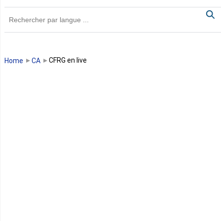
Ghana
Guinée
Guinée Bissau
CFRG en live
Home
CA
Guinée équatoriale
Kenya
Lesotho
Libye
Libéria
Madagascar
Malawi