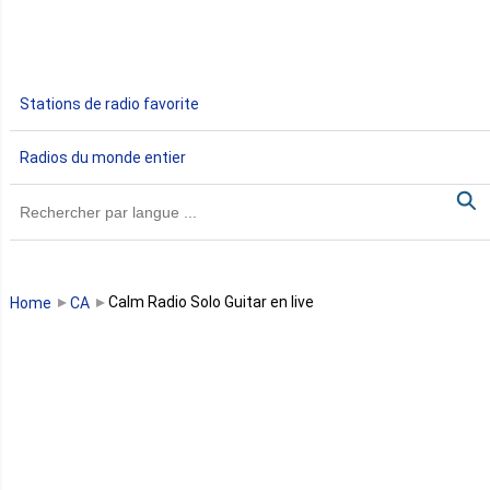
Ethiopie
Gabon
Stations de radio favorite
Gambie
Radios du monde entier
Ghana
Guinée
Guinée Bissau
Calm Radio Solo Guitar en live
Home
CA
Guinée équatoriale
Kenya
Lesotho