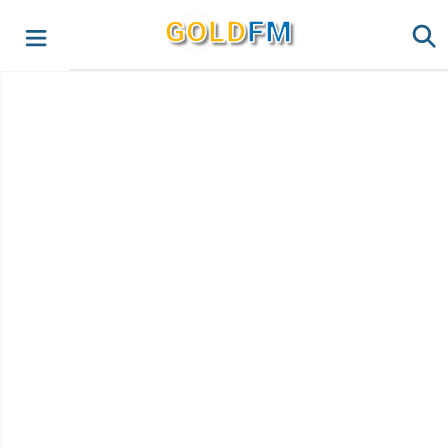
G
O
LD
FM