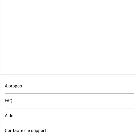
Libye
Libéria
Madagascar
Malawi
Mali
Maroc
A propos
Maurice
FAQ
Mauritanie
Aide
Mayotte
Contactez le support
Mozambique