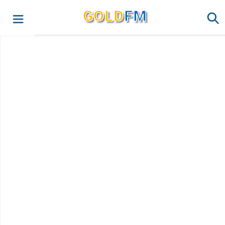
G
O
LD
FM