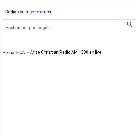
Gambie
Radios du monde entier
Ghana
Guinée
Guinée Bissau
Arise Christian Radio AM 1380 en live
Home
CA
Guinée équatoriale
Kenya
Lesotho
Libye
Libéria
Madagascar