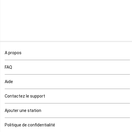
Malawi
Mali
Maroc
A propos
Maurice
FAQ
Mauritanie
Aide
Mayotte
Contactez le support
Mozambique
Ajouter une station
Namibie
Politique de confidentialité
Niger