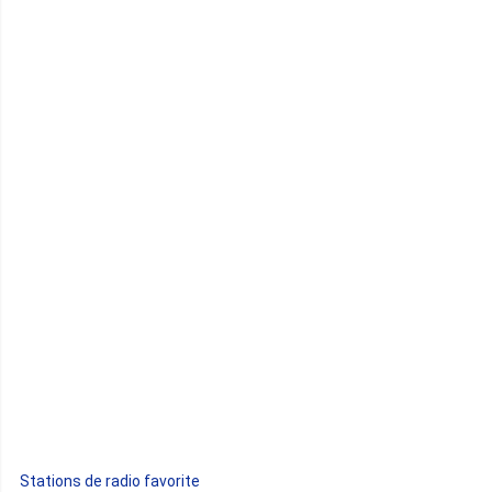
Cameroun
Cap-Vert
Comores
Congo
Côte d'Ivoire
Djibouti
Egypte
Ethiopie
Gabon
Stations de radio favorite