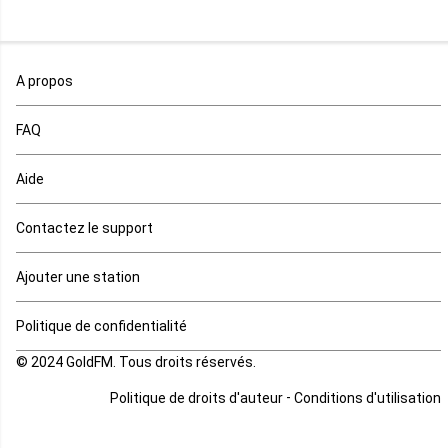
Maroc
A propos
Maurice
FAQ
Mauritanie
Aide
Mayotte
Contactez le support
Mozambique
Ajouter une station
Namibie
Politique de confidentialité
Niger
© 2024 GoldFM. Tous droits réservés.
Nigeria
-
Politique de droits d'auteur
Conditions d'utilisation
Ouganda