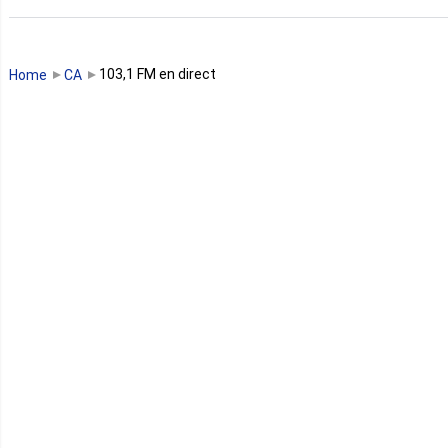
Guinée
Guinée Bissau
103,1 FM en direct
Home
CA
Guinée équatoriale
Kenya
Lesotho
Libye
Libéria
Madagascar
Malawi
Mali