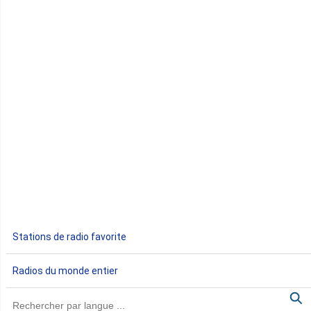
Comores
Congo
Côte d'Ivoire
Djibouti
Egypte
Ethiopie
Gabon
Stations de radio favorite
Gambie
Radios du monde entier
Ghana