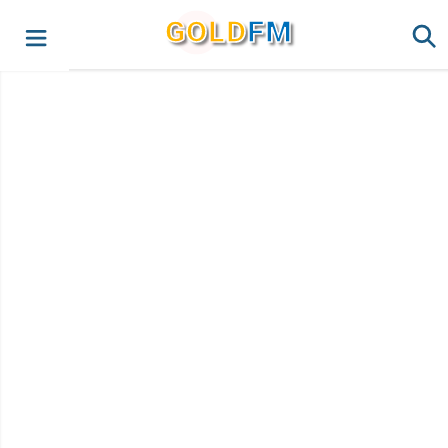
G
O
LD
FM