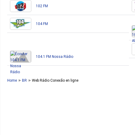
102 FM
104 FM
104.1 FM Nossa Rádio
Home
BR
Web Rádio Conexão en ligne