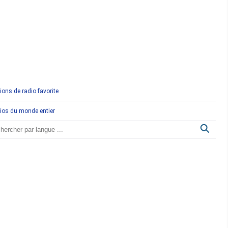
Comores
Congo
Côte d'Ivoire
Djibouti
ions de radio favorite
Egypte
ios du monde entier
Ethiopie
Gabon
Gambie
Ghana
Guinée