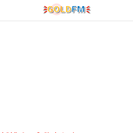
G
O
LD
FM