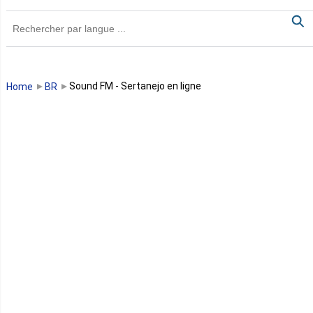
Ghana
Guinée
Guinée Bissau
Sound FM - Sertanejo en ligne
Home
BR
Guinée équatoriale
Kenya
Lesotho
Libye
Libéria
Madagascar
Malawi