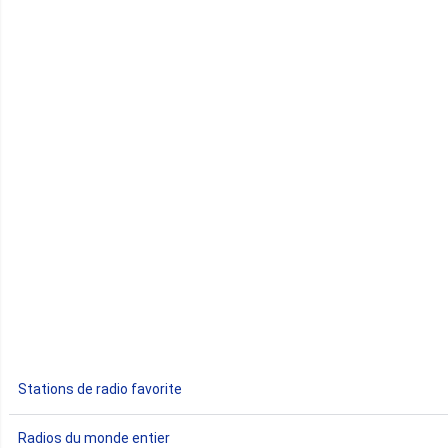
Cap-Vert
Comores
Congo
Côte d'Ivoire
Djibouti
Egypte
Ethiopie
Gabon
Stations de radio favorite
Gambie
Radios du monde entier