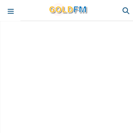
G
O
LD
FM