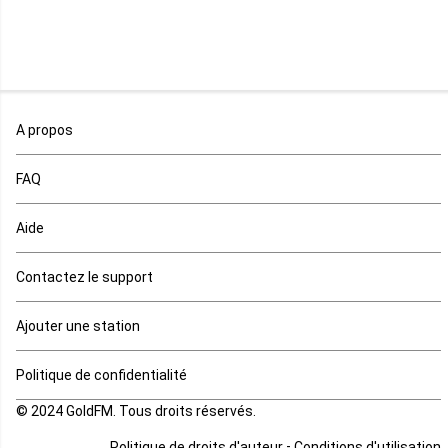
Mali
Maroc
A propos
Maurice
FAQ
Mauritanie
Aide
Mayotte
Contactez le support
Mozambique
Ajouter une station
Namibie
Politique de confidentialité
Niger
© 2024 GoldFM. Tous droits réservés.
Nigeria
-
Politique de droits d'auteur
Conditions d'utilisation