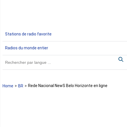
Egypte
Ethiopie
Gabon
Stations de radio favorite
Gambie
Radios du monde entier
Ghana
Guinée
Guinée Bissau
Rede Nacional NewS Belo Horizonte en ligne
Home
BR
Guinée équatoriale
Kenya
Lesotho