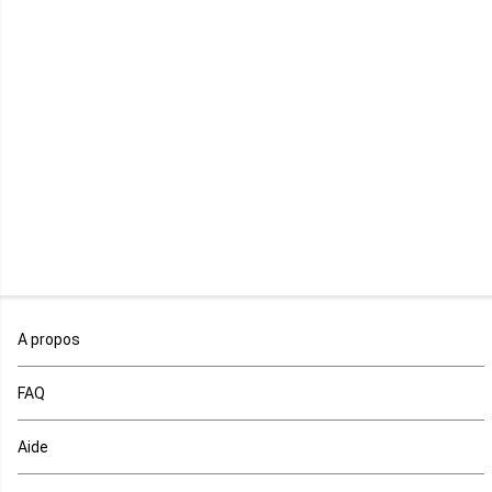
Libye
Libéria
Madagascar
Malawi
Mali
Maroc
A propos
Maurice
FAQ
Mauritanie
Aide
Mayotte