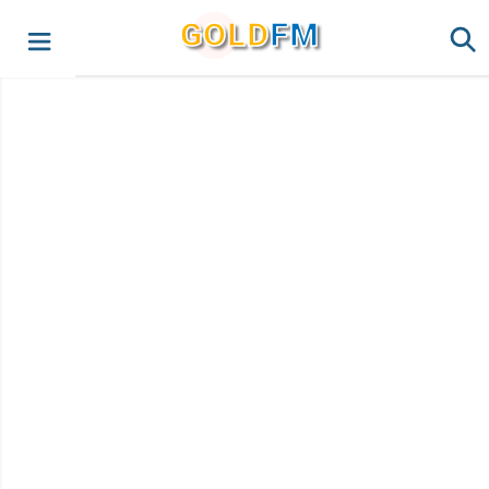
G
O
LD
FM