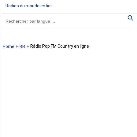
Radios du monde entier
Ghana
Guinée
Guinée Bissau
Rádio Pop FM Country en ligne
Home
BR
Guinée équatoriale
Kenya
Lesotho
Libye
Libéria
Madagascar