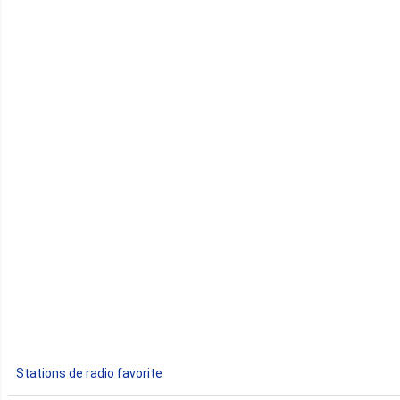
Cameroun
Cap-Vert
Comores
Congo
Côte d'Ivoire
Djibouti
Egypte
Ethiopie
Gabon
Stations de radio favorite
Gambie