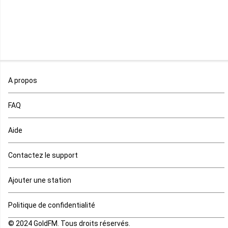
Malawi
Mali
Maroc
A propos
Maurice
FAQ
Mauritanie
Aide
Mayotte
Contactez le support
Mozambique
Ajouter une station
Namibie
Politique de confidentialité
Niger
© 2024 GoldFM. Tous droits réservés.