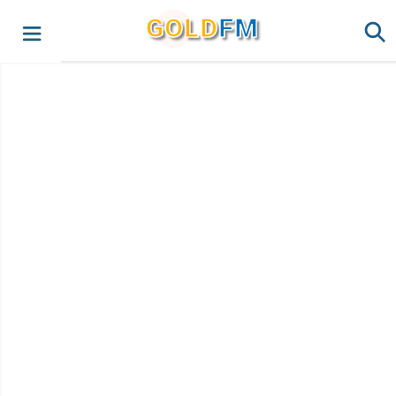
G
O
LD
FM