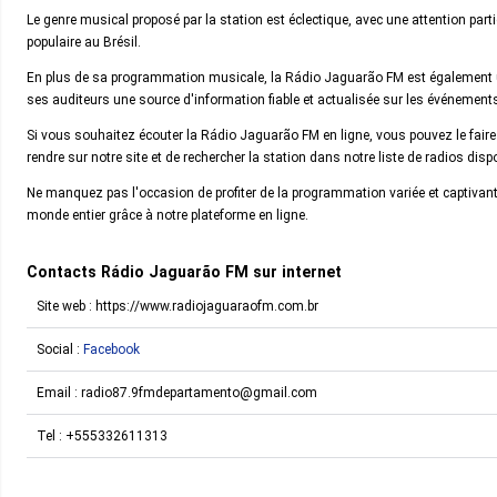
Le genre musical proposé par la station est éclectique, avec une attention part
populaire au Brésil.
En plus de sa programmation musicale, la Rádio Jaguarão FM est également un f
ses auditeurs une source d'information fiable et actualisée sur les événements
Si vous souhaitez écouter la Rádio Jaguarão FM en ligne, vous pouvez le faire 
rendre sur notre site et de rechercher la station dans notre liste de radios dispo
Ne manquez pas l'occasion de profiter de la programmation variée et captiva
monde entier grâce à notre plateforme en ligne.
Contacts Rádio Jaguarão FM sur internet
Site web : https://www.radiojaguaraofm.com.br
Social :
Facebook
Email :
radio87.9fmdepartamento@gmail.com
Tel :
+555332611313