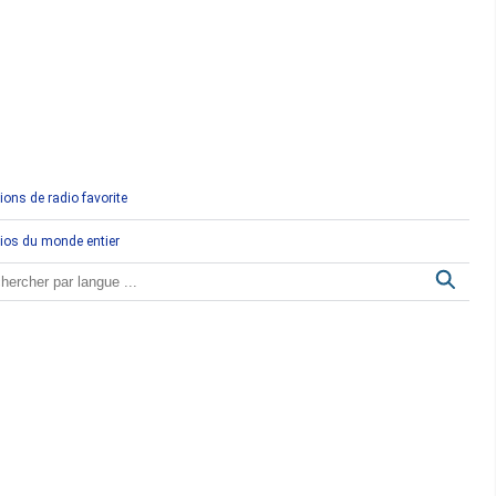
Comores
Congo
Côte d'Ivoire
Djibouti
ions de radio favorite
Egypte
ios du monde entier
Ethiopie
Gabon
Gambie
Ghana
Guinée