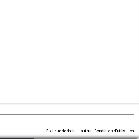
Maurice
Mauritanie
Mayotte
Mozambique
Namibie
Niger
Nigeria
Ouganda
Rd Congo
Politique de droits d'auteur
-
Conditions d'utilisation