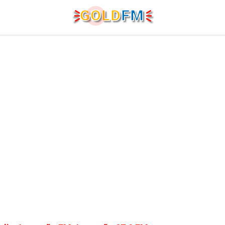
G
O
LD
FM