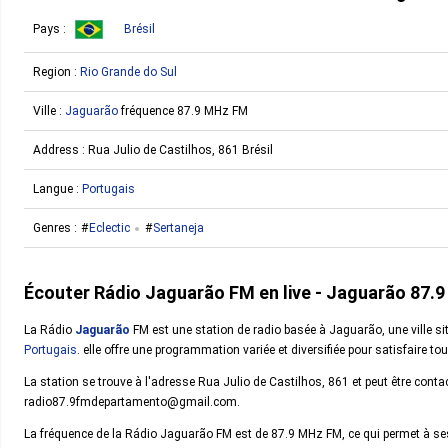
Pays :
Brésil
Region :
Rio Grande do Sul
Ville :
Jaguarão
fréquence 87.9 MHz FM
Address :
Rua Julio de Castilhos, 861 Brésil
Langue :
Portugais
Genres :
Eclectic
Sertaneja
Écouter Rádio Jaguarão FM en live - Jaguarão 87.
La Rádio
Jaguarão
FM est une station de radio basée à Jaguarão, une ville si
Portugais
. elle offre une programmation variée et diversifiée pour satisfaire t
La station se trouve à l'adresse Rua Julio de Castilhos, 861 et peut être con
radio87.9fmdepartamento@gmail.com.
La fréquence de la Rádio Jaguarão FM est de 87.9 MHz FM, ce qui permet à ses 