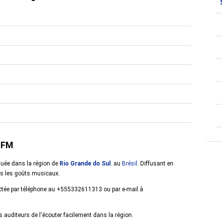
9 FM
tuée dans la région de
Rio Grande do Sul
. au
Brésil
. Diffusant en
ous les goûts musicaux.
tactée par téléphone au +555332611313 ou par e-mail à
auditeurs de l'écouter facilement dans la région.