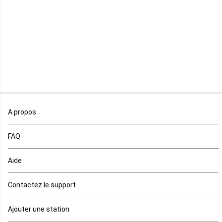
Madagascar
Malawi
Mali
Maroc
A propos
Maurice
FAQ
Mauritanie
Aide
Mayotte
Contactez le support
Mozambique
Ajouter une station
Namibie