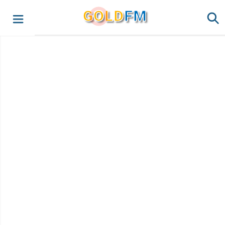
G
O
LD
FM