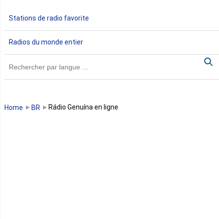
Gabon
Stations de radio favorite
Gambie
Radios du monde entier
Ghana
Guinée
Guinée Bissau
Rádio Genuína en ligne
Home
BR
Guinée équatoriale
Kenya
Lesotho
Libye
Libéria