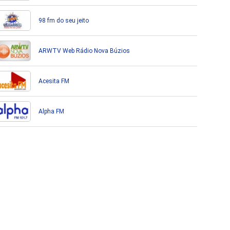
98 fm do seu jeito
ARWTV Web Rádio Nova Búzios
Acesita FM
Alpha FM