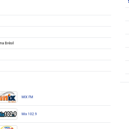
ma Brésil
MIX FM
Mix 102.9