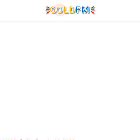
G
O
LD
FM