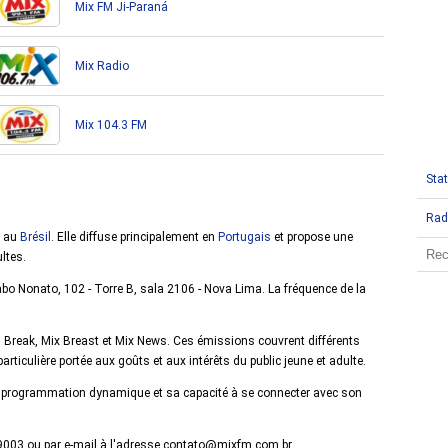
Mix FM Ji-Paraná
Mix Radio
Mix 104.3 FM
Stat
Rad
. au
Brésil
. Elle diffuse principalement en
Portugais
et propose une
ltes.
mbo Nonato, 102 - Torre B, sala 2106 - Nova Lima. La fréquence de la
 Break, Mix Breast et Mix News. Ces émissions couvrent différents
rticulière portée aux goûts et aux intérêts du public jeune et adulte.
sa programmation dynamique et sa capacité à se connecter avec son
-9003 ou par e-mail à l'adresse contato@mixfm.com.br.