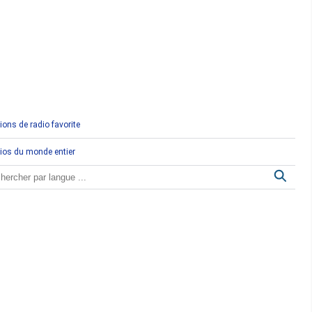
Comores
Congo
Côte d'Ivoire
Djibouti
ions de radio favorite
Egypte
ios du monde entier
Ethiopie
Gabon
Gambie
Ghana
Guinée