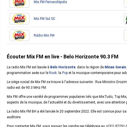
Mix FM Fernandópolis
Mix FM Sul SC
Rádio Mix FM
Écouter Mix FM en live - Belo Horizonte 90.3 FM
La radio Mix FM est basée à
Belo Horizonte
. dans la région de
Minas Gerais
programmation axée sur le
Rock
. la
Pop
et la musique contemporaine pour adu
Le siège social de Mix FM se trouve à l'adresse suivante : Rua Ministro Orozi
radio est de 90.3 MHz FM.
Mix FM offre une variété de programmes populaires tels que MixTudo, Top Mix,
aspects de la musique, de l'actualité et du divertissement, avec une attention pa
La radio Mix FM BH a été lancée le 20 septembre 2022. Elle est connue pour 
auditoire.
Pour contacter Mix FM, vous pouvez les joindre par téléphone au +(31) 97251