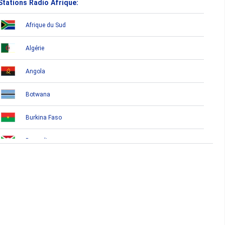
Stations Radio Afrique:
Afrique du Sud
Algérie
Angola
Botwana
Burkina Faso
Burundi
Bénin
Cameroun
Cap-Vert