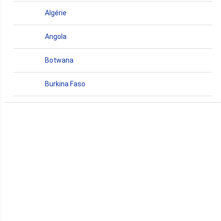
Algérie
Angola
Botwana
Burkina Faso
Burundi
Bénin
Cameroun
Cap-Vert
Comores