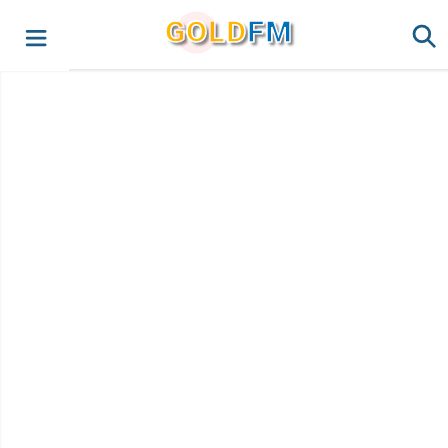
G
O
LD
FM