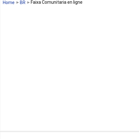
Faixa Comunitaria en ligne
Home
BR
Guinée équatoriale
Kenya
Lesotho
Libye
Libéria
Madagascar
Malawi
Mali
Maroc