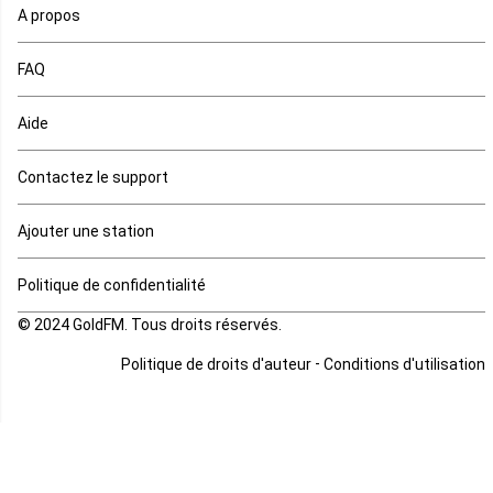
A propos
Maurice
FAQ
Mauritanie
Aide
Mayotte
Contactez le support
Mozambique
Ajouter une station
Namibie
Politique de confidentialité
Niger
© 2024 GoldFM. Tous droits réservés.
Nigeria
-
Politique de droits d'auteur
Conditions d'utilisation
Ouganda
Rd Congo