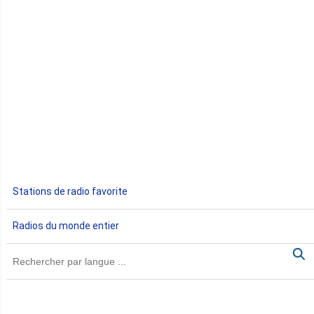
Congo
Côte d'Ivoire
Djibouti
Egypte
Ethiopie
Gabon
Stations de radio favorite
Gambie
Radios du monde entier
Ghana
Guinée
Guinée Bissau