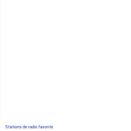
Cameroun
Cap-Vert
Comores
Congo
Côte d'Ivoire
Djibouti
Egypte
Ethiopie
Gabon
Stations de radio favorite