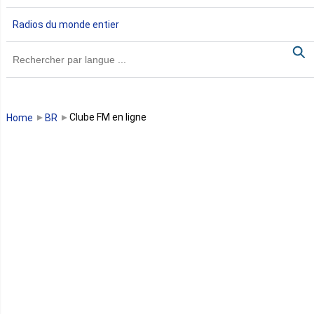
Gambie
Radios du monde entier
Ghana
Guinée
Guinée Bissau
Clube FM en ligne
Home
BR
Guinée équatoriale
Kenya
Lesotho
Libye
Libéria
Madagascar