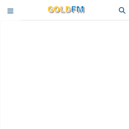
G
O
LD
FM