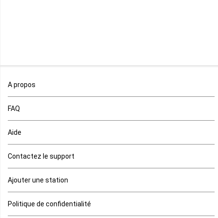
Malawi
Mali
Maroc
A propos
Maurice
FAQ
Mauritanie
Aide
Mayotte
Contactez le support
Mozambique
Ajouter une station
Namibie
Politique de confidentialité
Niger