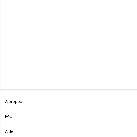
Lesotho
Libye
Libéria
Madagascar
Malawi
Mali
Maroc
A propos
Maurice
FAQ
Mauritanie
Aide
Mayotte