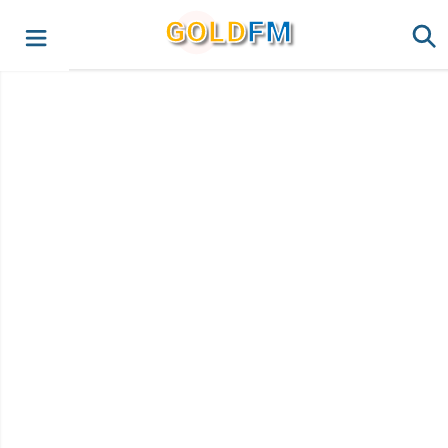
G
O
LD
FM