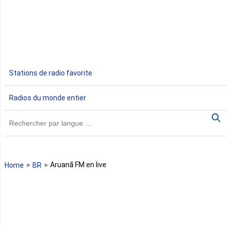
Egypte
Ethiopie
Gabon
Stations de radio favorite
Gambie
Radios du monde entier
Ghana
Guinée
Guinée Bissau
Aruanã FM en live
Home
BR
Guinée équatoriale
Kenya