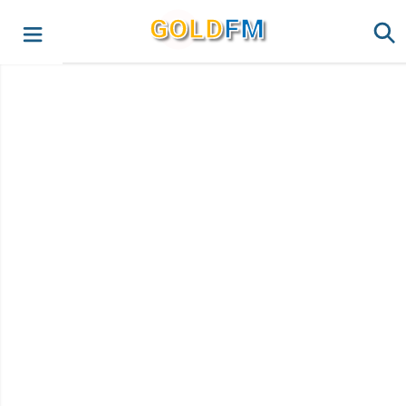
G
O
LD
FM