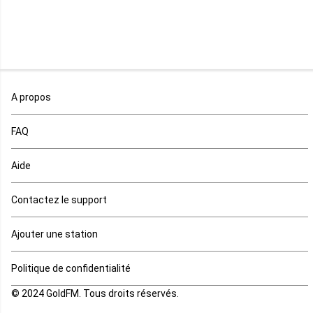
Malawi
Mali
Maroc
A propos
Maurice
FAQ
Mauritanie
Aide
Mayotte
Contactez le support
Mozambique
Ajouter une station
Namibie
Politique de confidentialité
Niger
© 2024 GoldFM. Tous droits réservés.
Nigeria