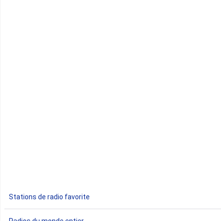
Cap-Vert
Comores
Congo
Côte d'Ivoire
Djibouti
Egypte
Ethiopie
Gabon
Stations de radio favorite
Gambie
Radios du monde entier