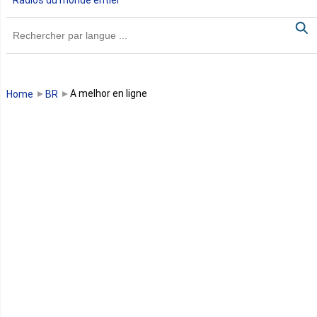
Ghana
Guinée
Guinée Bissau
A melhor en ligne
Home
BR
Guinée équatoriale
Kenya
Lesotho
Libye
Libéria
Madagascar