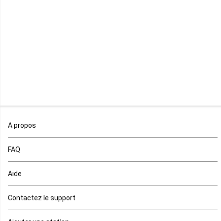
Mayotte
Mozambique
Namibie
Niger
Nigeria
Ouganda
A propos
Rd Congo
FAQ
Rwanda
Aide
Réunion
Contactez le support
Sahara occidental