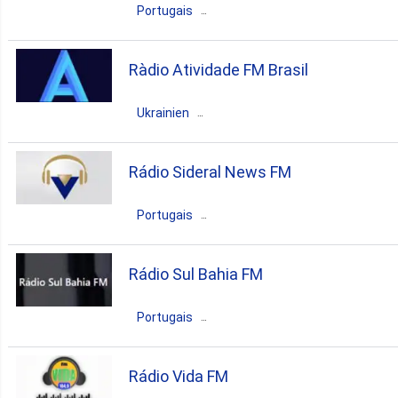
Portugais
gospel
Brésil
Eunápolis
Bahia
Ràdio Atividade FM Brasil
pop
news
brazilian
Ukrainien
gospel
Brésil
Eunápolis
Bahia
Rádio Sideral News FM
pop
news
brazilian
Portugais
gospel
Brésil
Eunápolis
Bahia
Rádio Sul Bahia FM
pop
reggae
sertaneja
Portugais
Brésil
Eunápolis
Bahia
Rádio Vida FM