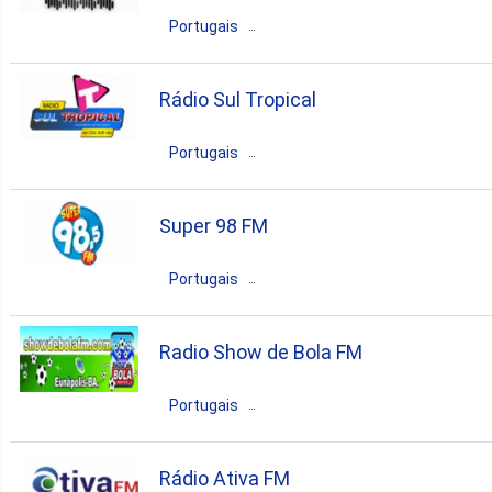
pop
news
brazilian
Portugais
gospel
Brésil
Eunápolis
Bahia
Rádio Sul Tropical
pop
talk
gospel
Portugais
Brésil
Eunápolis
Bahia
Super 98 FM
news
eclectic
entertainment
Portugais
Brésil
Eunápolis
Bahia
Radio Show de Bola FM
pop
hits
Portugais
Brésil
Eunápolis
Bahia
Rádio Ativa FM