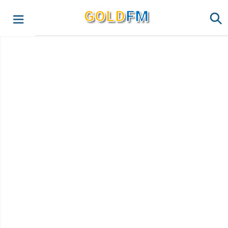
G
O
LD
FM