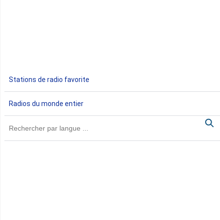
Egypte
Ethiopie
Gabon
Stations de radio favorite
Gambie
Radios du monde entier
Ghana
Guinée
Guinée Bissau
Guinée équatoriale
Kenya