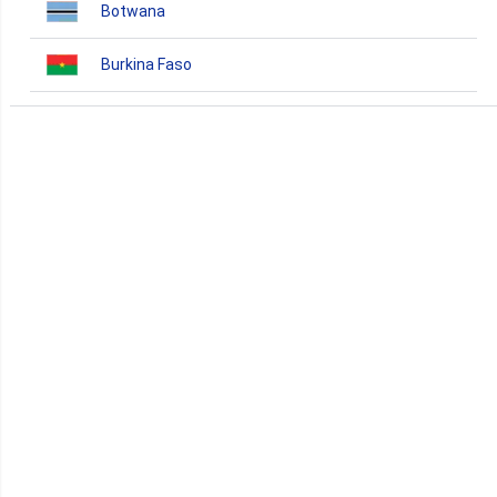
Botwana
Burkina Faso
Burundi
Bénin
Cameroun
Cap-Vert
Comores
Congo
Côte d'Ivoire
Djibouti