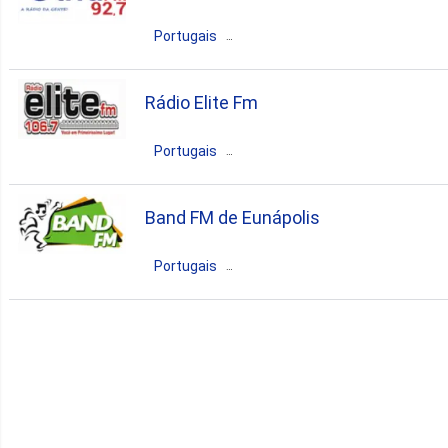
pop
sports
Portugais
Brésil
Eunápolis
Bahia
Rádio Elite Fm
pop
brazilian
news. talk
Portugais
Brésil
Eunápolis
Bahia
Band FM de Eunápolis
pop
talk
brazilian
Portugais
Brésil
Eunápolis
Bahia
pop
talk
brazilian
entertainment