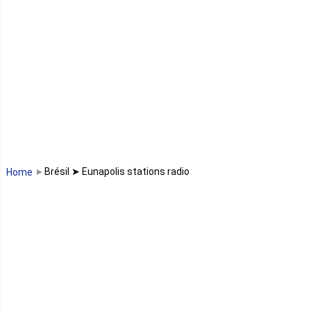
Lesotho
Libye
Libéria
Madagascar
Malawi
Brésil ➤ Eunapolis stations radio
Home
Mali
Maroc
Maurice
Mauritanie