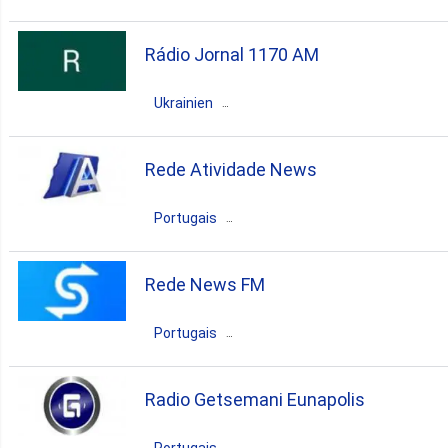
Brésil
Eunápolis
Bahia
Rádio Jornal 1170 AM
pop
brazilian
gospel
Ukrainien
Brésil
Eunápolis
Bahia
Rede Atividade News
pop
brazilian
gospel
Portugais
Brésil
Eunápolis
Bahia
Rede News FM
pop
news
brazilian
Portugais
gospel
Brésil
Eunápolis
Bahia
Radio Getsemani Eunapolis
pop
news
brazilian