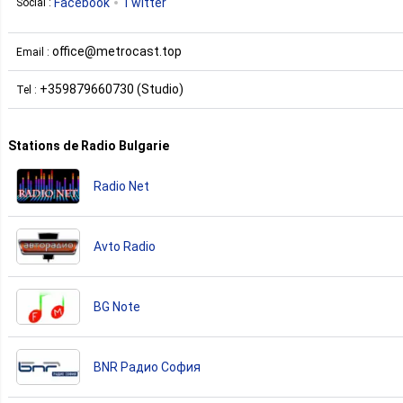
Facebook
Twitter
Social :
office@metrocast.top
Email :
+359879660730 (Studio)
Tel :
Stations de Radio Bulgarie
Radio Net
Avto Radio
BG Note
BNR Радио София