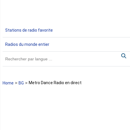
Ethiopie
Gabon
Stations de radio favorite
Gambie
Radios du monde entier
Ghana
Guinée
Guinée Bissau
Metro Dance Radio en direct
Home
BG
Guinée équatoriale
Kenya
Lesotho