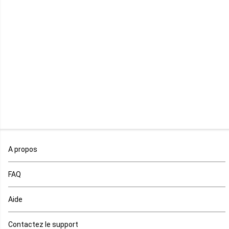
Libye
Libéria
Madagascar
Malawi
Mali
Maroc
A propos
Maurice
FAQ
Mauritanie
Aide
Mayotte
Contactez le support