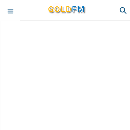
G
O
LD
FM