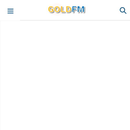
G
O
LD
FM