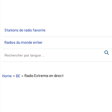
Egypte
Ethiopie
Gabon
Stations de radio favorite
Gambie
Radios du monde entier
Ghana
Guinée
Guinée Bissau
Radio Extremix en direct
Home
BE
Guinée équatoriale
Kenya
Lesotho