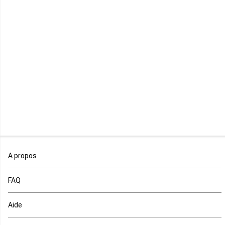
Libye
Libéria
Madagascar
Malawi
Mali
Maroc
A propos
Maurice
FAQ
Mauritanie
Aide
Mayotte