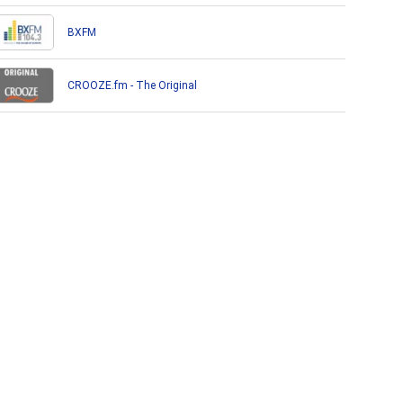
BXFM
CROOZE.fm - The Original