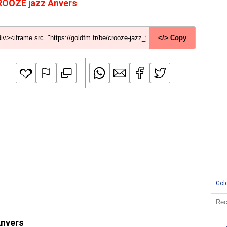
OOZE jazz Anvers
</> Copy
Gol
Anvers