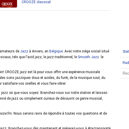
CROOZE classical
s amateurs de
Jazz
à Anvers, en
Belgique
. Avec notre siège social situé
Stat
ux, tels que l'acid jazz, le jazz traditionnel, le
Smooth Jazz
. le
Rad
oin! CROOZE jazz est là pour vous offrir une expérience musicale
es sons jazziques doux et acides, du funk, de la musique soul, du
 satisfaire vos oreilles et vous faire vibrer.
E jazz où que vous soyez. Branchez-vous sur notre station et laissez-
nné de jazz ou simplement curieux de découvrir ce genre musical,
rooze.fm. Nous serons ravis de répondre à toutes vos questions et de
azz. Branchez-vous dès maintenant et préparez-vous à être transporté