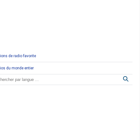
Comores
Congo
Côte d'Ivoire
Djibouti
ions de radio favorite
Egypte
ios du monde entier
Ethiopie
Gabon
Gambie
Ghana
Guinée