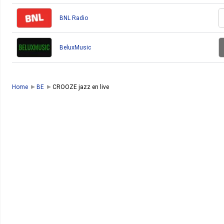
BNL Radio
BeluxMusic
Home
BE
CROOZE jazz en live