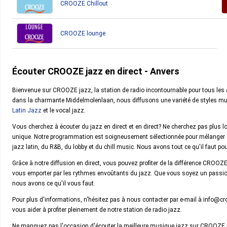
CROOZE Chillout
CROOZE lounge
Écouter CROOZE jazz en direct - Anvers
Bienvenue sur CROOZE jazz, la station de radio incontournable pour tous le
dans la charmante Middelmolenlaan, nous diffusons une variété de styles musica
Latin Jazz
et le vocal jazz.
Vous cherchez à écouter du jazz en direct et en direct? Ne cherchez pas plus l
unique. Notre programmation est soigneusement sélectionnée pour mélanger d
jazz latin, du R&B, du lobby et du chill music. Nous avons tout ce qu'il faut pour
Grâce à notre diffusion en direct, vous pouvez profiter de la différence CROOZ
vous emporter par les rythmes envoûtants du jazz. Que vous soyez un passio
nous avons ce qu'il vous faut.
Pour plus d'informations, n'hésitez pas à nous contacter par e-mail à info@c
vous aider à profiter pleinement de notre station de radio jazz.
Ne manquez pas l'occasion d'écouter la meilleure musique jazz sur CROOZE j