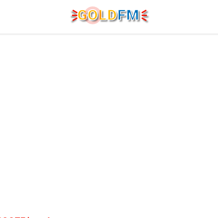
G
O
LD
FM