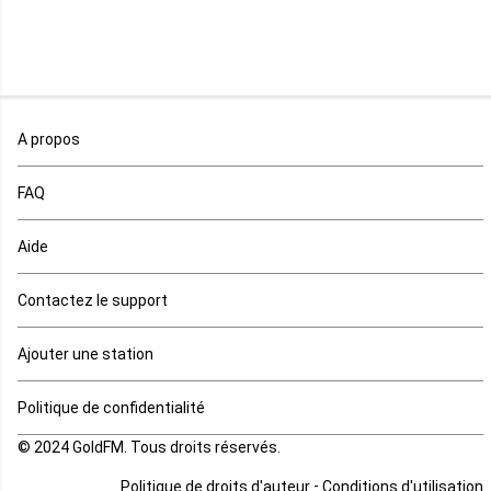
Mali
Maroc
A propos
Maurice
FAQ
Mauritanie
Aide
Mayotte
Contactez le support
Mozambique
Ajouter une station
Namibie
Politique de confidentialité
Niger
© 2024 GoldFM. Tous droits réservés.
Nigeria
-
Politique de droits d'auteur
Conditions d'utilisation