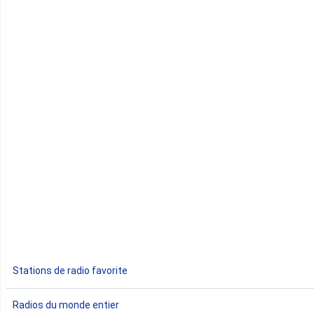
Cap-Vert
Comores
Congo
Côte d'Ivoire
Djibouti
Egypte
Ethiopie
Gabon
Stations de radio favorite
Gambie
Radios du monde entier