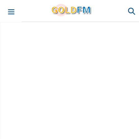
G
O
LD
FM