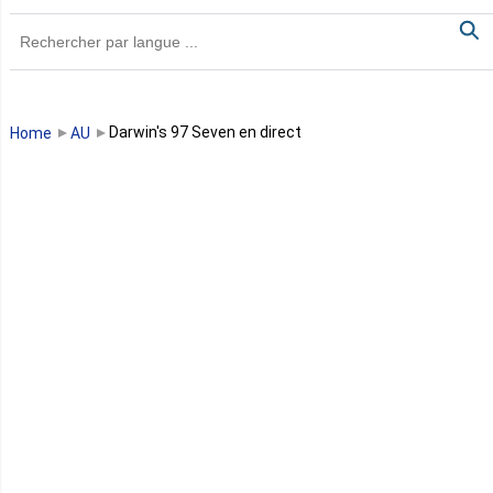
Ghana
Guinée
Guinée Bissau
Darwin's 97 Seven en direct
Home
AU
Guinée équatoriale
Kenya
Lesotho
Libye
Libéria
Madagascar
Malawi