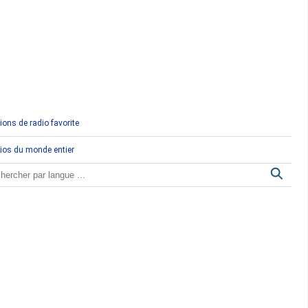
Comores
Congo
Côte d'Ivoire
Djibouti
ions de radio favorite
Egypte
ios du monde entier
Ethiopie
Gabon
Gambie
Ghana
Guinée