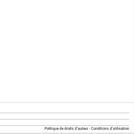
Maurice
Mauritanie
Mayotte
Mozambique
Namibie
Niger
Nigeria
Ouganda
Rd Congo
Politique de droits d'auteur
-
Conditions d'utilisation