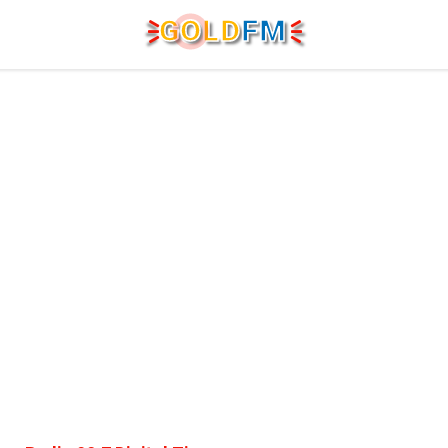
G
O
LD
FM