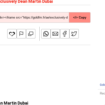
clusively Dean Martin Dubai
</> Copy
Gol
an Martin Dubai