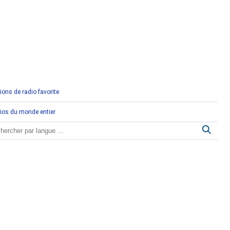
Comores
Congo
Côte d'Ivoire
Djibouti
ions de radio favorite
Egypte
ios du monde entier
Ethiopie
Gabon
Gambie
Ghana
Guinée