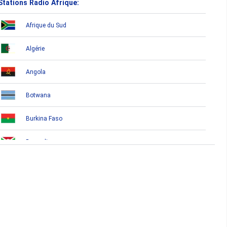
Stations Radio Afrique:
Afrique du Sud
Algérie
Angola
Botwana
Burkina Faso
Burundi
Bénin
Cameroun
Cap-Vert