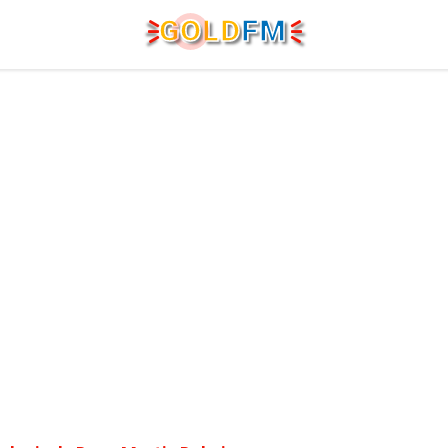
G
O
LD
FM