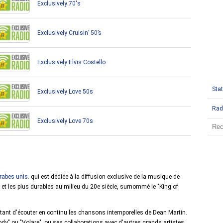
Exclusively 70's
Exclusively Cruisin’ 50’s
Exclusively Elvis Costello
Stat
Exclusively Love 50s
Rad
Exclusively Love 70s
rabes unis
. qui est dédiée à la diffusion exclusive de la musique de
 et les plus durables au milieu du 20e siècle, surnommé le "King of
ettant d'écouter en continu les chansons intemporelles de Dean Martin.
y" ou "Volare", ou ses collaborations avec d'autres grands artistes,