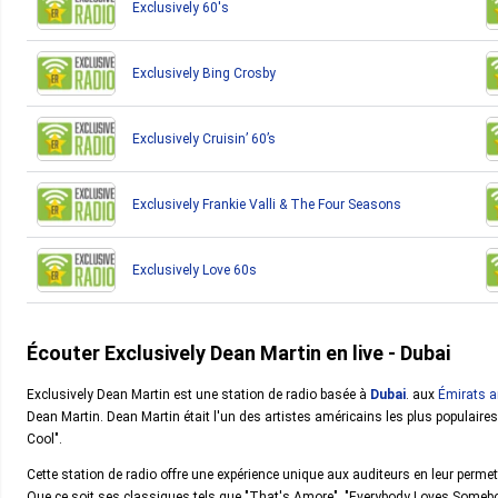
Exclusively 60's
Exclusively Bing Crosby
Exclusively Cruisin’ 60’s
Exclusively Frankie Valli & The Four Seasons
Exclusively Love 60s
Écouter Exclusively Dean Martin en live - Dubai
Exclusively Dean Martin est une station de radio basée à
Dubai
. aux
Émirats a
Dean Martin. Dean Martin était l'un des artistes américains les plus populaires
Cool".
Cette station de radio offre une expérience unique aux auditeurs en leur perm
Que ce soit ses classiques tels que "That's Amore", "Everybody Loves Somebod