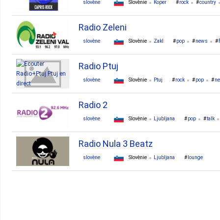
slovène
Slovènie
Koper
rock
country
Radio Zeleni
slovène
Slovènie
Zakl
pop
news
Radio Ptuj
slovène
Slovènie
Ptuj
rock
pop
n
Radio 2
slovène
Slovènie
Ljubljana
pop
talk
Radio Nula 3 Beatz
slovène
Slovènie
Ljubljana
lounge