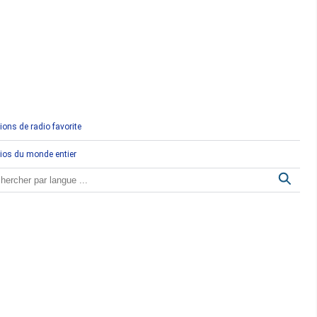
Comores
Congo
Côte d'Ivoire
Djibouti
ions de radio favorite
Egypte
ios du monde entier
Ethiopie
Gabon
Gambie
Ghana
Guinée