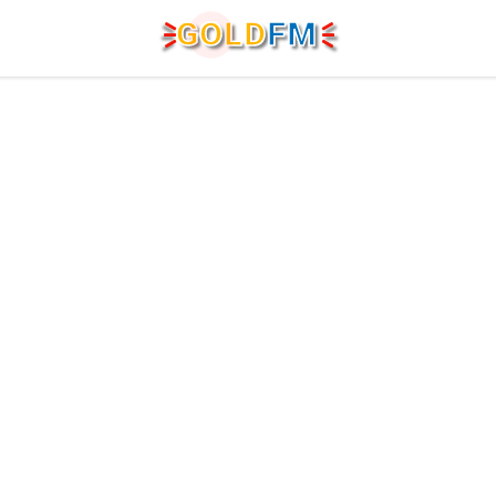
G
O
LD
FM