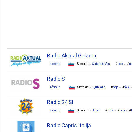
1. Črnuče
Radio Aktual Galama
slovène
Slovènie
Štajerska Vas
pop
n
Radio S
Africain
Slovènie
Ljubljana
pop
folk
Radio 24 SI
slovène
Slovènie
Koper
rock
pop
Radio Capris Italija