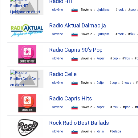
Radio HIT
slovène
Slovènie
Ljubljana
rock
pop
Radio Aktual Dalmacija
slovène
Slovènie
Ljubljana
rock
folk
Radio Capris 90's Pop
slovène
Slovènie
Koper
pop
90s
Radio Celje
slovène
Slovènie
Celje
pop
news
Radio Capris Hits
slovène
Slovènie
Koper
rock
pop
Rock Radio Best Ballads
slovène
Slovènie
Idrija
balada