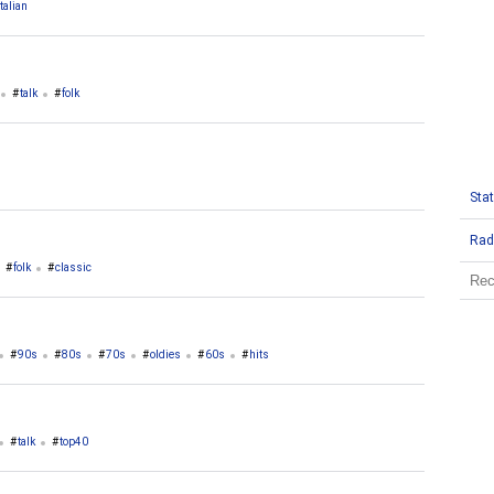
italian
talk
folk
Stat
Rad
folk
classic
90s
80s
70s
oldies
60s
hits
talk
top40