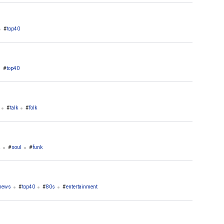
top40
top40
talk
folk
z
soul
funk
news
top40
80s
entertainment