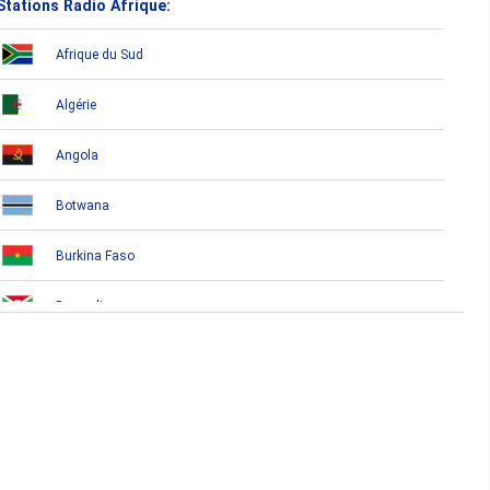
Stations Radio Afrique:
Afrique du Sud
Algérie
Angola
Botwana
Burkina Faso
Burundi
Bénin
Cameroun
Cap-Vert