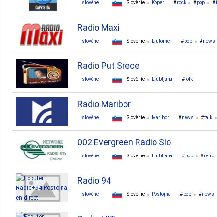
slovène
Slovènie
Koper
rock
pop
Radio Maxi
slovène
Slovènie
Ljutomer
pop
news
Radio Put Srece
slovène
Slovènie
Ljubljana
folk
Radio Maribor
slovène
Slovènie
Maribor
news
talk
002.Evergreen Radio Slo
slovène
Slovènie
Ljubljana
pop
retro
Radio 94
slovène
Slovènie
Postojna
pop
news