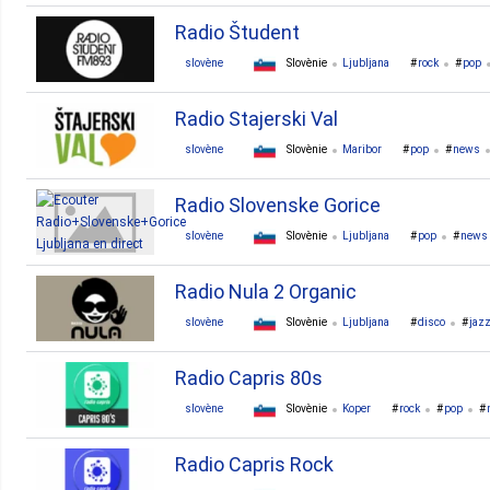
Radio Študent
slovène
Slovènie
Ljubljana
rock
pop
Radio Stajerski Val
slovène
Slovènie
Maribor
pop
news
Radio Slovenske Gorice
slovène
Slovènie
Ljubljana
pop
news
Radio Nula 2 Organic
slovène
Slovènie
Ljubljana
disco
jaz
Radio Capris 80s
slovène
Slovènie
Koper
rock
pop
Radio Capris Rock