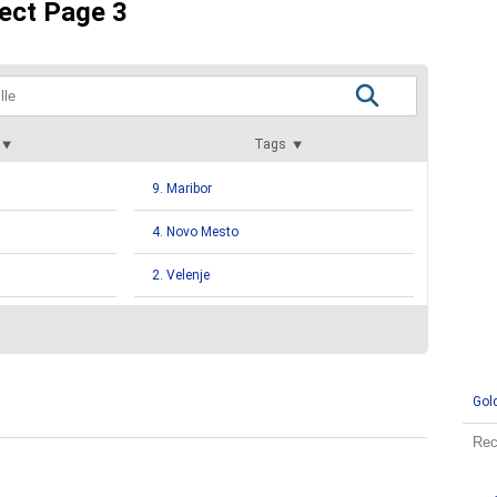
rect Page 3
Tags
9. Maribor
4. Novo Mesto
2. Velenje
1. Kromberk
1. Murska Sobota
Gol
1. Ptuj
1. Slovenske Konjice
1. Zakl