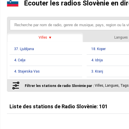
Écouter les radios Slovènie en di
Villes
Langues
37. Ljubljana
18. Koper
4. Celje
4. Idrija
4. Stajerska Vas
3. Kranj
1. Cerkno
1. Kočevje
Villes, Langues, Tags
Filtrer les stations de radio Slovènie par :
1. Lendava
1. Ljutomer
1. Ormož
1. Postojna
Liste des stations de
Radio Slovènie
:
101
1. Sevnica
1. Skofja Loka
1. Tabor
1. Trbovlje