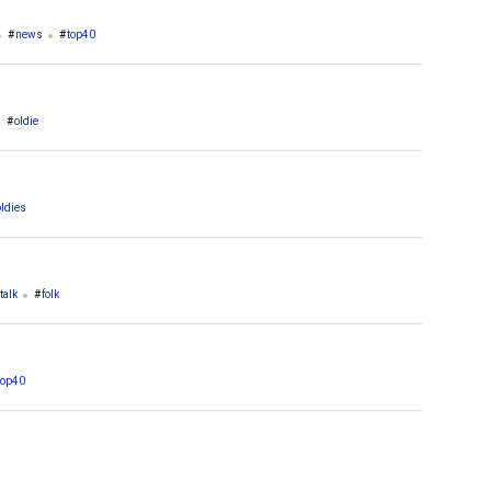
news
top40
oldie
oldies
talk
folk
top40