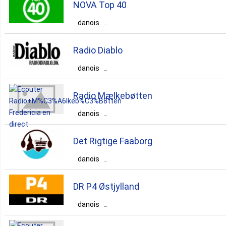
NOVA Top 40
København
danois
Danemark
Region Hovedstaden
pop
hits
Radio Diablo
København
danois
Danemark
Region Syddanmark
top40
Radio Mælkebøtten
Svendborg
danois
Danemark
Region Syddanmark
pop
news
sports
Det Rigtige Faaborg
Fredericia
danois
Danemark
Region Syddanmark
pop
news
talk
DR P4 Østjylland
Faaborg
danois
instrumental
Danemark
Region Midtjylland
pop