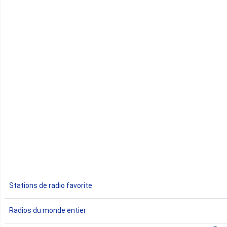
Cap-Vert
Comores
Congo
Côte d'Ivoire
Djibouti
Egypte
Ethiopie
Gabon
Stations de radio favorite
Gambie
Radios du monde entier
Ghana