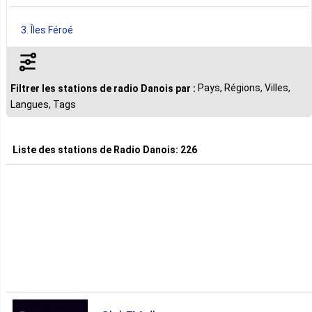
3. Îles Féroé
1. Groenland
Pays, Régions, Villes,
Filtrer les stations de radio Danois par :
Langues, Tags
1. États Unis
Liste des stations de
Radio Danois
:
226
Tous les Pays ▼