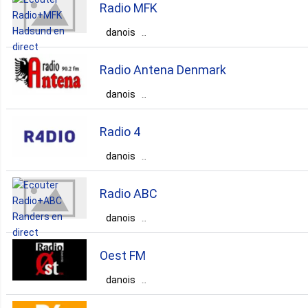
Radio MFK
Aarhus
danois
Danemark
Region Nordjylland
pop
news
talk
Radio Antena Denmark
Hadsund
danois
Danemark
Region Hovedstaden
top40
90s
80s
Radio 4
København
danois
Danemark
Region Midtjylland
albanian
Radio ABC
Aarhus
danois
Danemark
Region Midtjylland
talk
Oest FM
Randers
danois
Danemark
Region Midtjylland