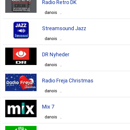
Radio Retro DK
Nykøbing Mors
danois
top40
Danemark
Region Hovedstaden
pop
news
talk
Streamsound Jazz
Frederiksværk
danois
top40
80s
Danemark
Region Hovedstaden
90s
00s
80s
DR Nyheder
København
danois
70s
Danemark
Region Hovedstaden
jazz
classic
Radio Freja Christmas
Frederiksberg
danois
Danemark
Sjælland
Næstved
news
talk
folk
Mix 7
christmas
danois
Danemark
Region Hovedstaden