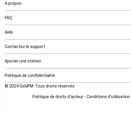
Ouganda
A propos
Rd Congo
FAQ
Rwanda
Aide
Réunion
Contactez le support
Sahara occidental
Ajouter une station
Sao tome et principe
Politique de confidentialité
© 2024 GoldFM. Tous droits réservés.
Sierra Leone
-
Politique de droits d'auteur
Conditions d'utilisation
Somalie
Soudan
Soudan du sud