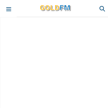
G
O
LD
FM