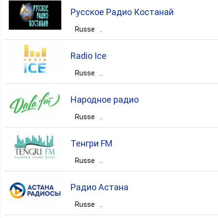
Kazakhstan
Русское Радио Костанай
Карагандинская область
Темиртау
Russe
Kazakhstan
pop
talk
top40
Radio Ice
Kostanayskaya Oblast’
Костанай
Russe
Kazakhstan
pop
retro
Народное радио
Восточно-Казахстанская область
Russe
Kazakhstan
Алматы
Алматы
Усть-Каменогорск
Тенгри FM
dance
pop
hits
Russe
pop
Kazakhstan
Алматы
Алматы
Радио Астана
rock
Russe