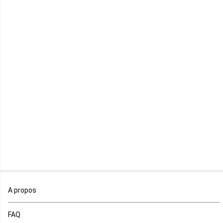
Maurice
Mauritanie
Mayotte
Mozambique
Namibie
Niger
Nigeria
Ouganda
A propos
Rd Congo
FAQ