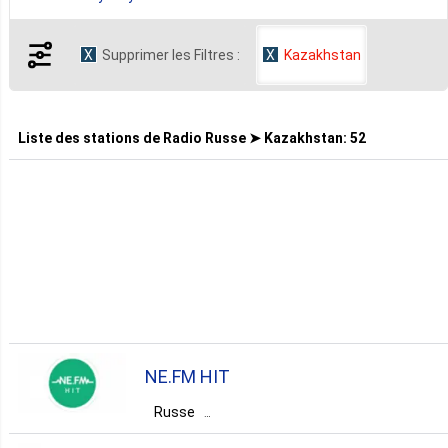
Supprimer les Filtres :
Kazakhstan
5. Восточно Казахстанская Область
4. Карагандинская Область
Liste des stations de
Radio Russe ➤ Kazakhstan
:
52
3. Актюбинская Область
2. Город Астана
1. Pavlodarskaya Oblast’
NE.FM HIT
1. Байконур
Russe