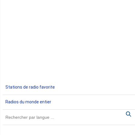
Congo
Côte d'Ivoire
Djibouti
Egypte
Ethiopie
Gabon
Stations de radio favorite
Gambie
Radios du monde entier
Ghana
Guinée