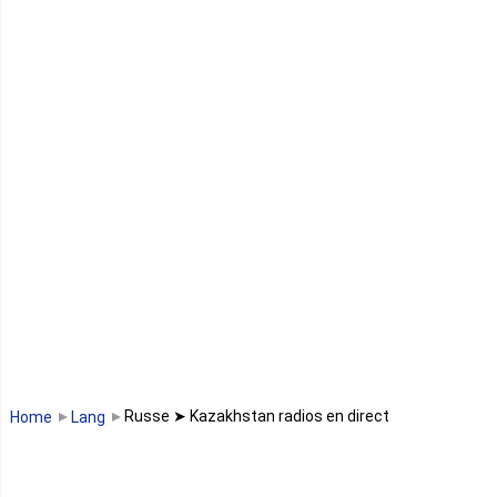
Guinée Bissau
Guinée équatoriale
Kenya
Lesotho
Libye
Libéria
Madagascar
Malawi
Russe ➤ Kazakhstan radios en direct
Home
Lang
Mali
Maroc