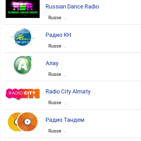
Kazakhstan
Алматы
Алматы
Russian Dance Radio
dance
disco
pop
Russe
Kazakhstan
Алматы
Алматы
hip-hop
Радио КН
dance
russian
Russe
Kazakhstan
Алау
Kostanayskaya Oblast’
Костанай
Russe
Kazakhstan
pop
talk
Radio City Almaty
Kostanayskaya Oblast’
Костанай
Russe
Kazakhstan
Алматы
Алматы
pop
Радио Тандем
pop
news
talk
Russe