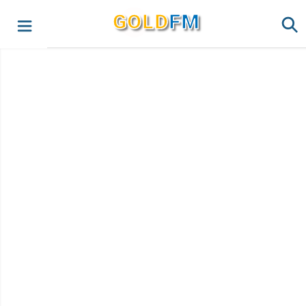
G
O
LD
FM