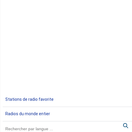
Comores
Congo
Côte d'Ivoire
Djibouti
Egypte
Ethiopie
Gabon
Stations de radio favorite
Gambie
Radios du monde entier
Ghana