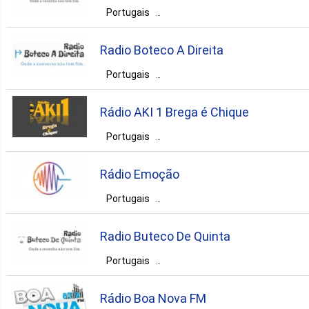
Presidente Prudente
Portugais
Brésil
Pernambuco
romantic
sertaneja
Radio Boteco A Direita
Lagoa do Itaenga
Portugais
Brésil
Pernambuco
pop
country
comedy
Rádio AKI 1 Brega é Chique
Jaboatão dos Guararapes
romantic
Portugais
eclectic
Brésil
Bahia
Salvador
pop
country
comedy
Rádio Emoção
romantic
romantic
Portugais
eclectic
Brésil
Rio de Janeiro
Radio Buteco De Quinta
Bom Jesus do Itabapoana
Portugais
Brésil
Pernambuco
Moreno
romantic
sertaneja
Rádio Boa Nova FM