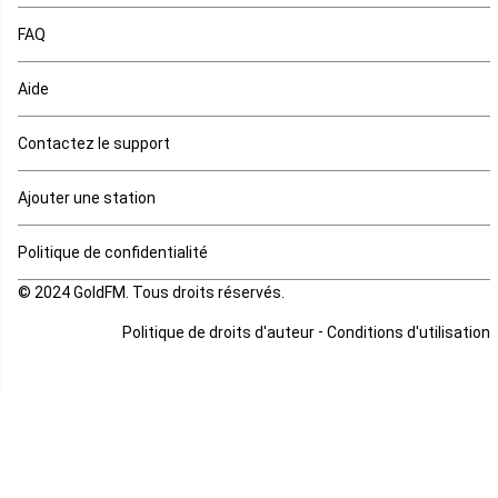
Rd Congo
FAQ
Rwanda
Aide
Réunion
Contactez le support
Sahara occidental
Ajouter une station
Sao tome et principe
Politique de confidentialité
© 2024 GoldFM. Tous droits réservés.
Sierra Leone
-
Politique de droits d'auteur
Conditions d'utilisation
Somalie
Soudan
Soudan du sud