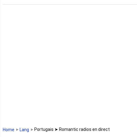
Guinée
Guinée Bissau
Guinée équatoriale
Kenya
Lesotho
Libye
Libéria
Madagascar
Malawi
Portugais ➤ Romantic radios en direct
Home
Lang
Mali