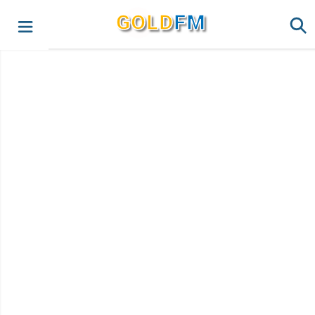
G
O
LD
FM