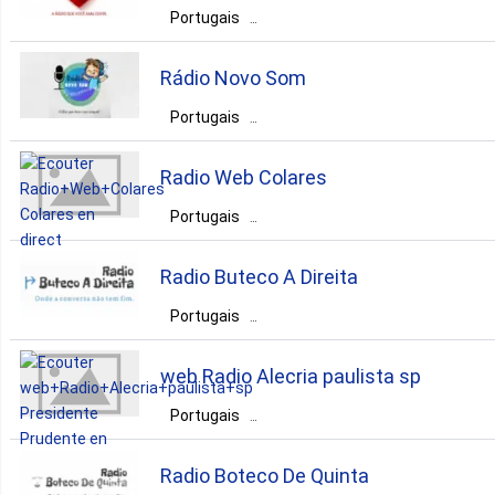
pop
news
entertainment
Portugais
sertaneja
Brésil
Bahia
Queimados
romantic
samba
sertaneja
Rádio Novo Som
romantic
Portugais
Brésil
Distrito Federal
Brasília
Radio Web Colares
romantic
pop
Portugais
Brésil
Pará
Colares
Radio Buteco A Direita
romantic
rock
pop
Portugais
Brésil
Pernambuco
variety
web Radio Alecria paulista sp
Lagoa do Itaenga
Portugais
Brésil
São Paulo
romantic
eclectic
Radio Boteco De Quinta