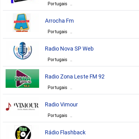
Portugais
Brésil
Rio de Janeiro
Arrocha Fm
Duque de Caxias
Portugais
Brésil
Pernambuco
Araripina
romantic
hip-hop
oldies
Radio Nova SP Web
romantic
adult contemporary
Portugais
Brésil
São Paulo
São Paulo
Radio Zona Leste FM 92
romantic
pop
sertaneja
Portugais
Brésil
Minas Gerais
Radio Vimour
Governador Valadares
Portugais
Brésil
Pernambuco
Recife
romantic
eclectic
hits
Rádio Flashback