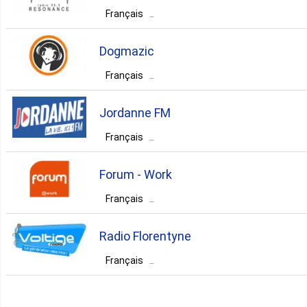
Châteauroux
Français
chanson
France
Centre-Val de Loire
rock
pop
top40
Dogmazic
Bourges
Français
France
Auvergne-Rhône-Alpes
rock
pop
top40
Jordanne FM
Lyon
Français
France
Nouvelle-Aquitaine
rock
electronic
pop
Forum - Work
Corrèze
Français
jazz
indie
alternative
France
Centre-Val de Loire
rock
dance
pop
funk
Radio Florentyne
Orléans
Français
France
Pays de la Loire
rock
pop
top40