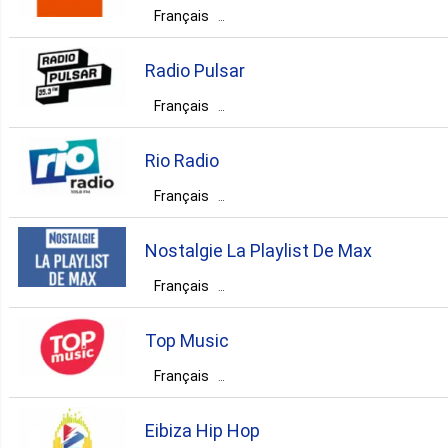
rock
pop
Français
1. Mexique
France
Centre-Val de Loire
Radio Pulsar
Romorantin
1. Venezuela
Français
France
Nouvelle-Aquitaine
rock
pop
top40
Rio Radio
Tous les Pays ▼
Poitiers
Français
France
Nouvelle-Aquitaine
rock
folk
Nostalgie La Playlist De Max
La Rochelle
Français
France
Île-de-France
Paris
rock
electronic
pop
Top Music
rock
pop
news
folk
Français
hits
France
Grand Est
Eibiza Hip Hop