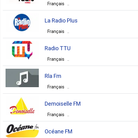
Français
France
Occitanie
Rodez
2. Burundi
La Radio Plus
rock
pop
Français
2. Maurice
France
Auvergne-Rhône-Alpes
Radio TTU
La Clusaz
Français
2. Saint Pierre Et Miquelon
France
Bretagne
Rennes
rock
pop
top40
Rla Fm
2. Sénégal
rock
pop
news
Français
adult contemporary
France
Pays de la Loire
1. Algérie
Demoiselle FM
Saint-Nazaire
Français
1. Argentine
France
Nouvelle-Aquitaine
rock
pop
Océane FM