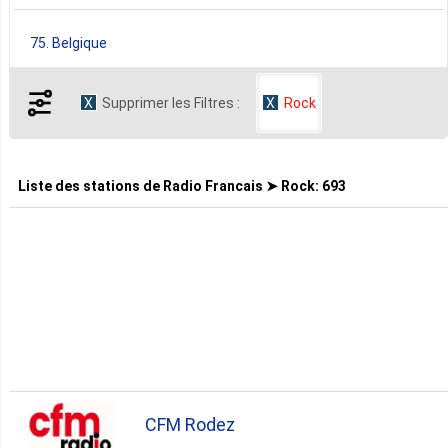
75. Belgique
Supprimer les Filtres :
Rock
24. Canada
16. Suisse
Liste des stations de
Radio Francais ➤ Rock
:
693
8. Haïti
7. Luxembourg
3. Autriche
CFM Rodez
3. Réunion