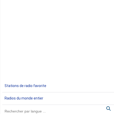
Comores
Congo
Côte d'Ivoire
Djibouti
Egypte
Ethiopie
Gabon
Stations de radio favorite
Gambie
Radios du monde entier
Ghana