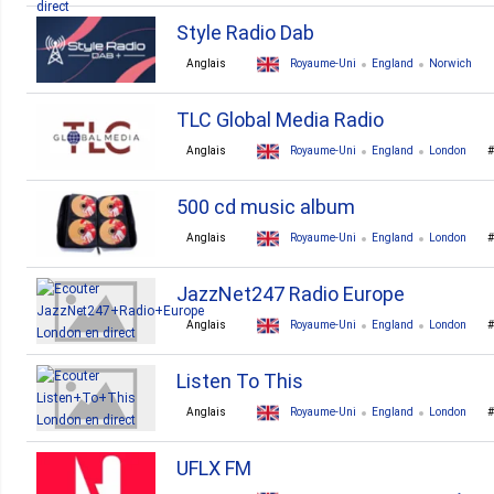
Style Radio Dab
Anglais
Royaume-Uni
England
Norwich
house
r'n'b
techno
hip-hop
reggae
dru
TLC Global Media Radio
Anglais
Royaume-Uni
England
London
500 cd music album
Anglais
Royaume-Uni
England
London
JazzNet247 Radio Europe
Anglais
Royaume-Uni
England
London
Listen To This
Anglais
Royaume-Uni
England
London
UFLX FM