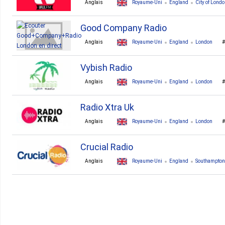
Anglais
Royaume-Uni
England
City of Lond
Good Company Radio
Anglais
Royaume-Uni
England
London
Vybish Radio
Anglais
Royaume-Uni
England
London
Radio Xtra Uk
Anglais
Royaume-Uni
England
London
Crucial Radio
Anglais
Royaume-Uni
England
Southampton