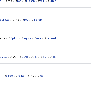
on
r'n'b
pop
hip-hop
soul
urban
dubstep
r'n'b
pop
hip-hop
r'n'b
hip-hop
reggae
soca
dancehall
dance
r'n'b
top40
90s
00s
80s
dance
house
r'n'b
pop