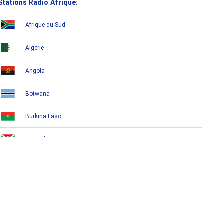
Stations Radio Afrique:
Afrique du Sud
Algérie
Angola
Botwana
Burkina Faso
Burundi
Bénin
Cameroun
Cap-Vert