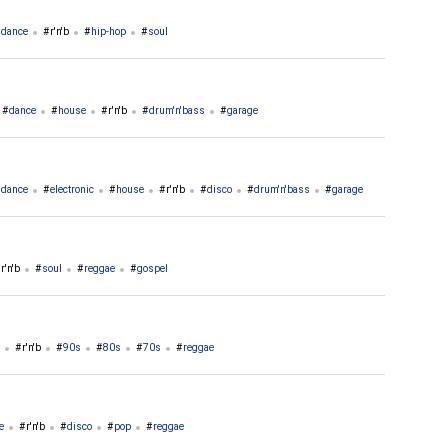
dance
r'n'b
hip-hop
soul
dance
house
r'n'b
drum'n'bass
garage
dance
electronic
house
r'n'b
disco
drum'n'bass
garage
r'n'b
soul
reggae
gospel
r'n'b
90s
80s
70s
reggae
e
r'n'b
disco
pop
reggae