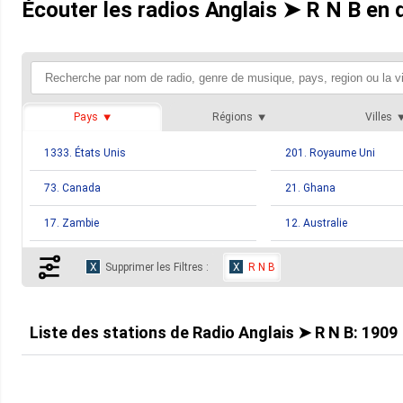
Écouter les radios Anglais ➤ R N B en 
Pays
Régions
Villes
1333. États Unis
201. Royaume Uni
73. Canada
21. Ghana
17. Zambie
12. Australie
12. Nouvelle Zélande
10. Jamaïque
Supprimer les Filtres :
R N B
8. Grenade
7. Saint Vincent Et Les
5. Malawi
5. Trinité Et Tobago
Liste des stations de
Radio Anglais ➤ R N B
:
1909
4. Irlande
4. Mexique
3. Barbade
3. Bermudes