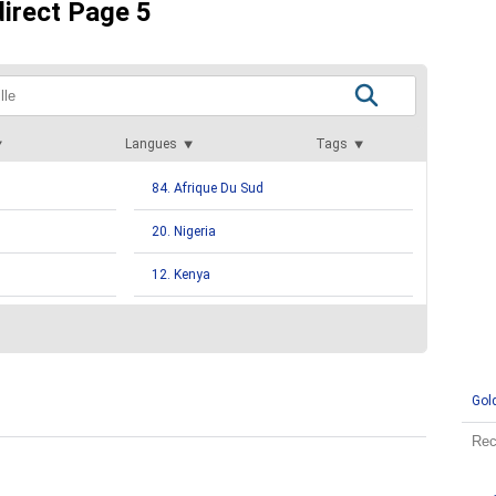
direct Page 5
Langues
Tags
84. Afrique Du Sud
20. Nigeria
12. Kenya
9. Namibie
 Grenadines
7. Sainte Lucie
Gol
4. Bahamas
4. Philippines
3. Guyane