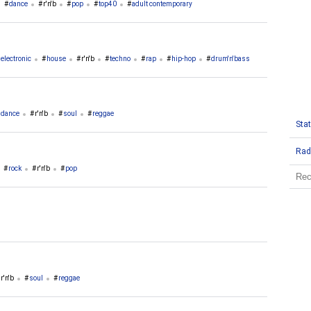
dance
r'n'b
pop
top40
adult contemporary
electronic
house
r'n'b
techno
rap
hip-hop
drum'n'bass
dance
r'n'b
soul
reggae
Stat
Rad
rock
r'n'b
pop
soul
alternative
funk
eclectic
r'n'b
soul
reggae