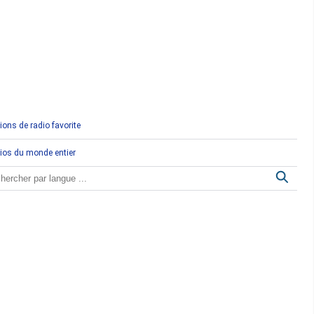
Comores
Congo
Côte d'Ivoire
Djibouti
ions de radio favorite
Egypte
ios du monde entier
Ethiopie
Gabon
Gambie
Ghana
Guinée