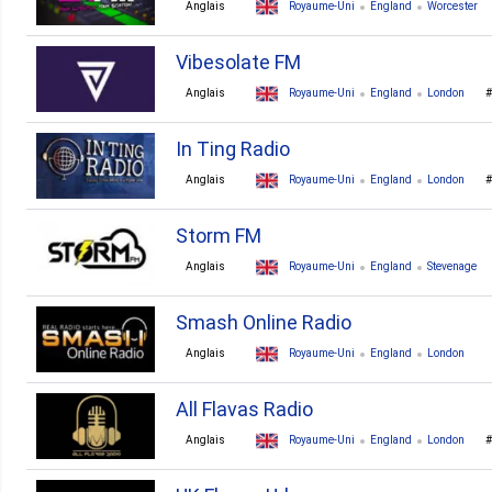
Anglais
Royaume-Uni
England
Worcester
Vibesolate FM
Anglais
Royaume-Uni
England
London
In Ting Radio
Anglais
Royaume-Uni
England
London
Storm FM
Anglais
Royaume-Uni
England
Stevenage
Smash Online Radio
Anglais
Royaume-Uni
England
London
dance
house
r'n'b
pop
jazz
hip-hop
All Flavas Radio
Anglais
Royaume-Uni
England
London