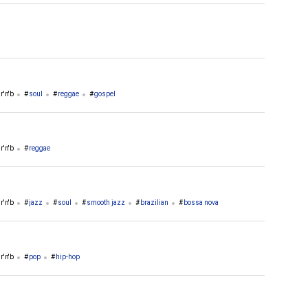
m'n'bass
garage
jungle
r'n'b
soul
reggae
gospel
r'n'b
reggae
r'n'b
jazz
soul
smooth jazz
brazilian
bossa nova
r'n'b
pop
hip-hop