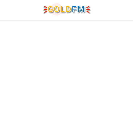
G
O
LD
FM