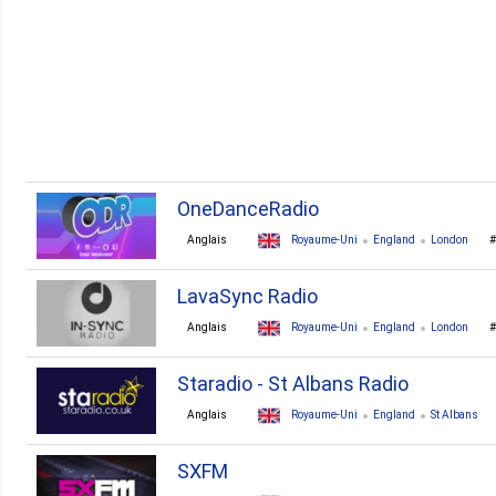
2. Albanie
2. Brésil
2. Jordan
2. Malaisie
Tous les Pays ▼
OneDanceRadio
Anglais
Royaume-Uni
England
London
LavaSync Radio
Anglais
Royaume-Uni
England
London
Staradio - St Albans Radio
Anglais
Royaume-Uni
England
St Albans
house
r'n'b
disco
pop
hip-hop
soul
SXFM