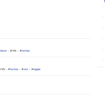
2. Haïti
2. Pays Bas
dance
r'n'b
hip-hop
r'n'b
hip-hop
soul
reggae
drum'n'bass
garage