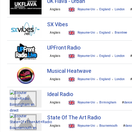
UK Flava - Urban
Anglais
Royaume-Uni
England
London
SX Vibes
Anglais
Royaume-Uni
England
Braintree
UPFront Radio
Anglais
Royaume-Uni
England
London
Musical Heatwave
Anglais
Royaume-Uni
England
London
Ideal Radio
Anglais
Royaume-Uni
Birmingham
dance
State Of The Art Radio
Anglais
Royaume-Uni
Bournemouth
danc