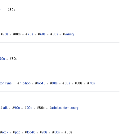
on
80s
90s
80s
70s
60s
50s
variety
90s
80s
pon Tyne
hip-hop
top40
90s
00s
80s
70s
talk
90s
00s
80s
adult contemporary
rock
pop
top40
90s
00s
80s