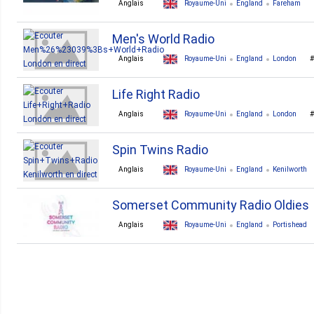
Anglais
Royaume-Uni
England
Fareham
Men's World Radio
Anglais
Royaume-Uni
England
London
Life Right Radio
Anglais
Royaume-Uni
England
London
Spin Twins Radio
Anglais
Royaume-Uni
England
Kenilworth
blues
soul
retro
80s
smooth jazz
clas
Somerset Community Radio Oldies
Anglais
Royaume-Uni
England
Portishead