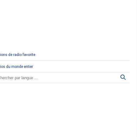
Comores
Congo
Côte d'Ivoire
Djibouti
ions de radio favorite
Egypte
ios du monde entier
Ethiopie
Gabon
Gambie
Ghana
Guinée