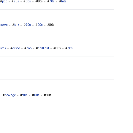
pop
90s
00s
80s
70s
hits
news
talk
90s
00s
80s
rock
disco
pop
chill-out
80s
70s
sic jazz
groove
new age
90s
00s
80s