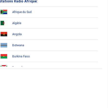
Stations Radio Afrique:
Afrique du Sud
Algérie
Angola
Botwana
Burkina Faso
Burundi
Bénin
Cameroun
Cap-Vert