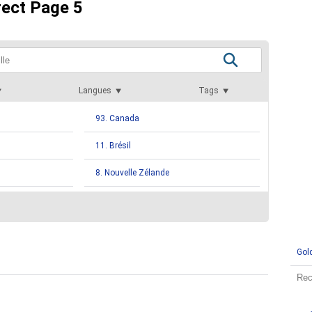
rect Page 5
Langues
Tags
93. Canada
11. Brésil
8. Nouvelle Zélande
4. Nigeria
3. France
Gol
3. Pays Bas
2. Croatie
2. Émirats Arabes Unis