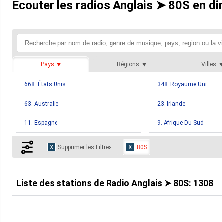
Écouter les radios Anglais ➤ 80S en di
Pays
Régions
Villes
668. États Unis
348. Royaume Uni
63. Australie
23. Irlande
11. Espagne
9. Afrique Du Sud
6. Ghana
5. Thaïlande
Supprimer les Filtres :
80S
4. Trinité Et Tobago
3. Barbade
3. Malte
3. Mexique
Liste des stations de
Radio Anglais ➤ 80S
:
1308
2. Albanie
2. Allemagne
2. Malaisie
2. Philippines