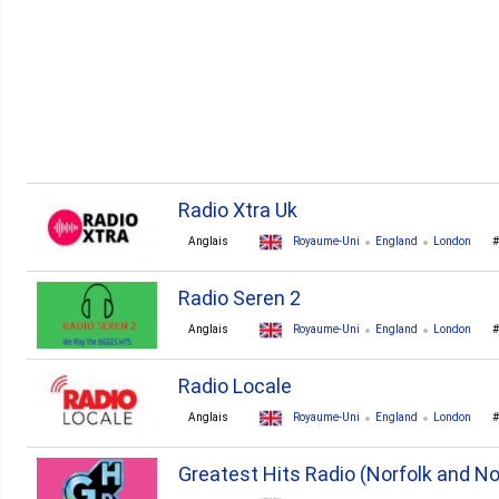
1. Anguille
1. Azerbaïdjan
1. Bulgarie
1. Chili
Tous les Pays ▼
Radio Xtra Uk
Anglais
Royaume-Uni
England
London
Radio Seren 2
Anglais
Royaume-Uni
England
London
Radio Locale
Anglais
Royaume-Uni
England
London
Greatest Hits Radio (Norfolk and No