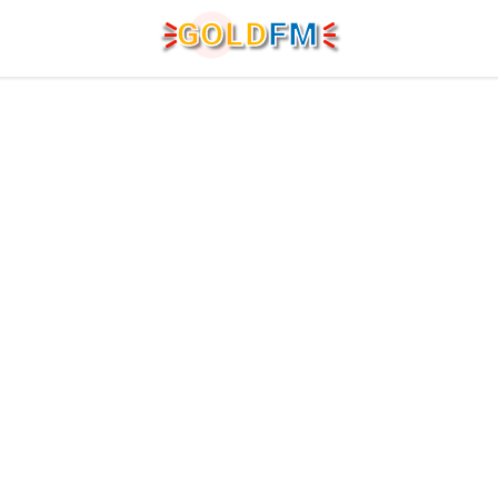
G
O
LD
FM