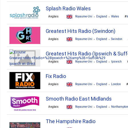
Splash Radio Wales
Anglais
Royaume-Uni
England
Wales
Greatest Hits Radio (Swindon)
Anglais
Royaume-Uni
England
Swindon
Greatest Hits Radio (Ipswich & Suff
Anglais
Royaume-Uni
England
Ipswich
Fix Radio
Anglais
Royaume-Uni
England
London
Smooth Radio East Midlands
Anglais
Royaume-Uni
England
Northampto
The Hampshire Radio