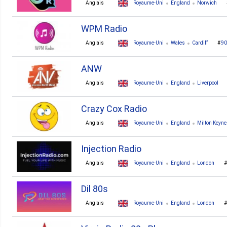
Anglais
Royaume-Uni
England
Norwich
WPM Radio
Anglais
Royaume-Uni
Wales
Cardiff
90
ANW
Anglais
Royaume-Uni
England
Liverpool
Crazy Cox Radio
Anglais
Royaume-Uni
England
Milton Keyn
Injection Radio
Anglais
Royaume-Uni
England
London
Dil 80s
Anglais
Royaume-Uni
England
London