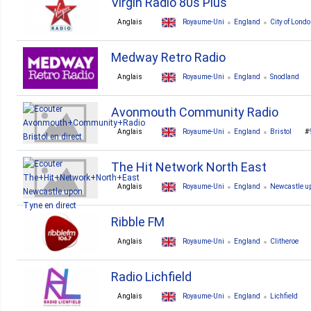
Virgin Radio 80s Plus
Anglais
Royaume-Uni
England
City of Lond
Medway Retro Radio
Anglais
Royaume-Uni
England
Snodland
Avonmouth Community Radio
Anglais
Royaume-Uni
England
Bristol
The Hit Network North East
Anglais
Royaume-Uni
England
Newcastle u
Ribble FM
Anglais
Royaume-Uni
England
Clitheroe
Radio Lichfield
Anglais
Royaume-Uni
England
Lichfield