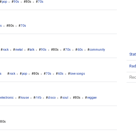
pop
90s
80s
70s
s
80s
70s
rock
metal
talk
90s
80s
70s
60s
community
Stat
Rad
es
rock
pop
80s
70s
60s
love songs
electronic
house
r'n'b
disco
soul
80s
reggae
80s