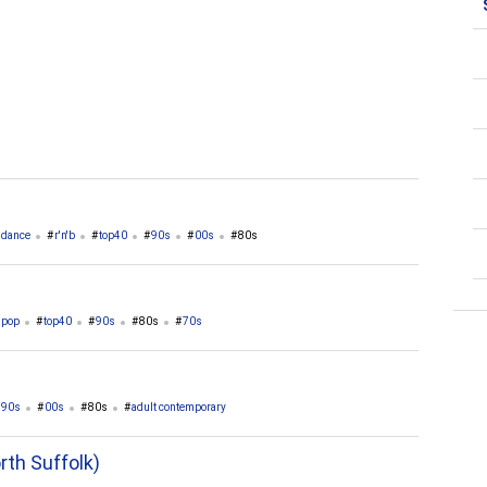
1. Bahamas
1. Cuba
dance
r'n'b
top40
90s
00s
80s
pop
top40
90s
80s
70s
90s
00s
80s
adult contemporary
rth Suffolk)