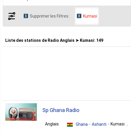
Supprimer les Filtres :
Kumasi
25. Talk
18. Pop
Liste des stations de
Radio Anglais ➤ Kumasi
:
149
16. News
11. Entertainment
10. Christian
Sp Ghana Radio
8. Sports
Anglais
Kumasi
Ghana
Ashanti