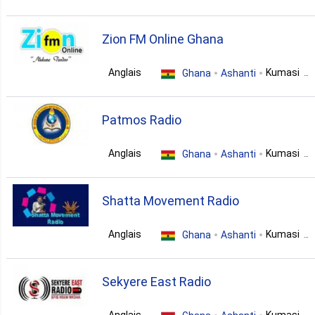
3. Raggae
variety
Zion FM Online Ghana
Anglais
Kumasi
2. Afro Beat
Ghana
Ashanti
variety
Patmos Radio
2. Culture
Anglais
Kumasi
Ghana
Ashanti
2. Education
gospel
Shatta Movement Radio
2. Funk
Anglais
Kumasi
Ghana
Ashanti
1. 80S
variety
Sekyere East Radio
1. Afropop
Anglais
Kumasi