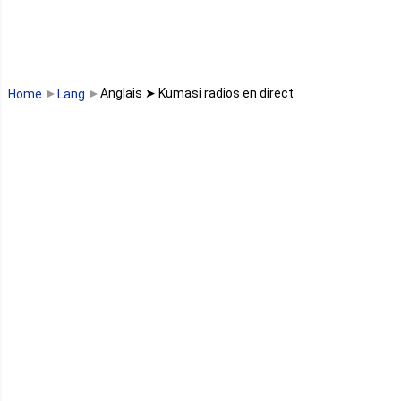
Madagascar
Malawi
Anglais ➤ Kumasi radios en direct
Home
Lang
Mali
Maroc
Maurice
Mauritanie
Mayotte
Mozambique
Namibie