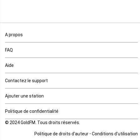
Niger
Nigeria
Ouganda
A propos
Rd Congo
FAQ
Rwanda
Aide
Réunion
Contactez le support
Sahara occidental
Ajouter une station
Sao tome et principe
Politique de confidentialité
© 2024 GoldFM. Tous droits réservés.
Sierra Leone
-
Politique de droits d'auteur
Conditions d'utilisation
Somalie