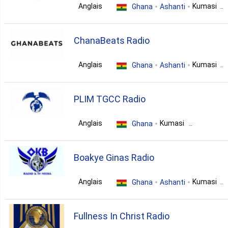
Anglais
Kumasi
1. Politic
Ghana
Ashanti
gospel
ChanaBeats Radio
1. Rap
Anglais
Kumasi
Ghana
Ashanti
talk
gospel
PLIM TGCC Radio
Anglais
Kumasi
Ghana
gospel
Boakye Ginas Radio
Anglais
Kumasi
Ghana
Ashanti
pop
Fullness In Christ Radio