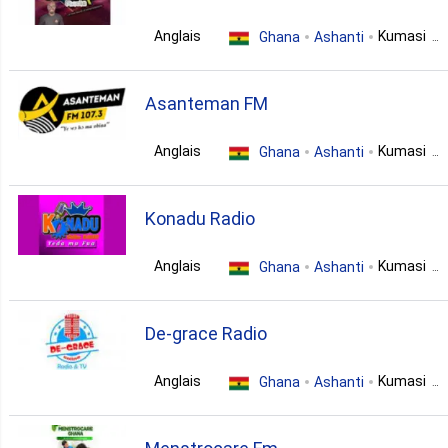
Anglais
Kumasi
Ghana
Ashanti
variety
Asanteman FM
Anglais
Kumasi
Ghana
Ashanti
talk
christian
latin
Konadu Radio
Anglais
Kumasi
Ghana
Ashanti
reggae
gospel
De-grace Radio
Anglais
Kumasi
Ghana
Ashanti
talk