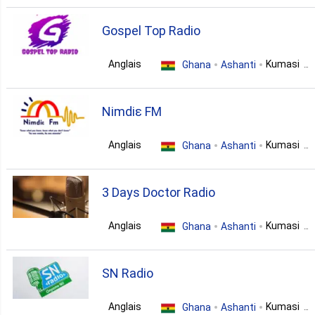
7. Classic
gospel
Gospel Top Radio
7. Hip Hop
Anglais
Kumasi
Ghana
Ashanti
christian
5. Politics
Nimdiɛ FM
Anglais
Kumasi
Ghana
Ashanti
5. Reggae
talk
funk
sports
3 Days Doctor Radio
4. African
entertainment
Anglais
Kumasi
Ghana
Ashanti
4. R N B
variety
SN Radio
3. Folk
Anglais
Kumasi
Ghana
Ashanti