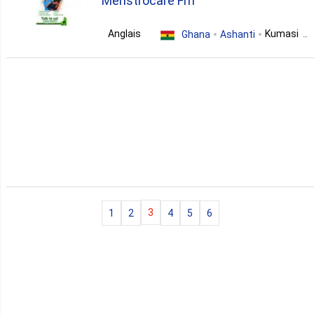
Menstrocare Fm
Anglais
Kumasi
Ghana
Ashanti
variety
3
1
2
4
5
6