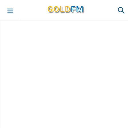
G
O
LD
FM