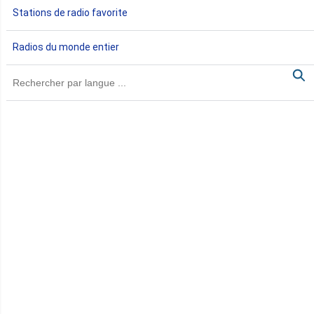
Stations de radio favorite
Gambie
Radios du monde entier
Ghana
Guinée
Guinée Bissau
Guinée équatoriale
Kenya
Lesotho
Libye
Libéria