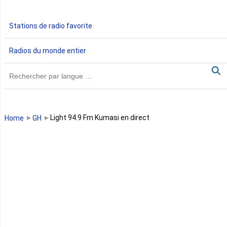
Gabon
Stations de radio favorite
Gambie
Radios du monde entier
Ghana
Guinée
Guinée Bissau
Light 94.9 Fm Kumasi en direct
Home
GH
Guinée équatoriale
Kenya
Lesotho
Libye