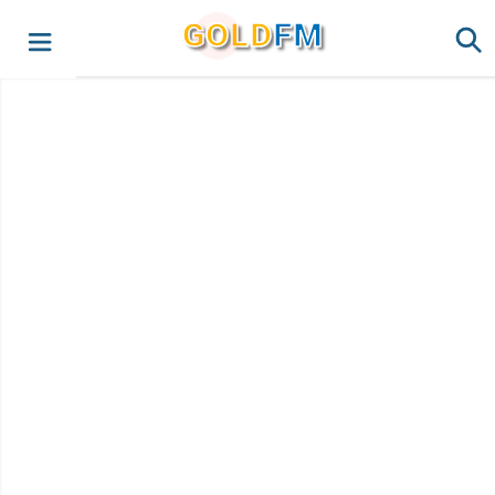
G
O
LD
FM