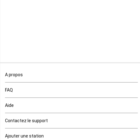
Libéria
Madagascar
Malawi
Mali
Maroc
A propos
Maurice
FAQ
Mauritanie
Aide
Mayotte
Contactez le support
Mozambique
Ajouter une station
Namibie