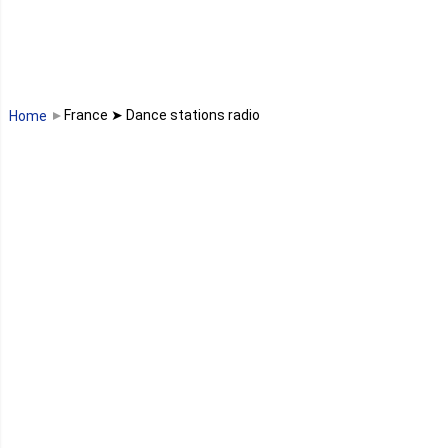
Madagascar
Malawi
France ➤ Dance stations radio
Home
Mali
Maroc
Maurice
Mauritanie
Mayotte
Mozambique
Namibie