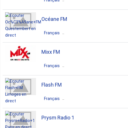
Français
France
Auvergne-Rhône-Alpes
Océane FM
Lyon
Français
dance
electronic
news
France
Bretagne
Questembert
Mixx FM
talk
dance
rock
pop
hits
Français
France
Nouvelle-Aquitaine
Flash FM
Cognac
Français
dance
electronic
techno
France
Nouvelle-Aquitaine
Prysm Radio 1
news
Limoges