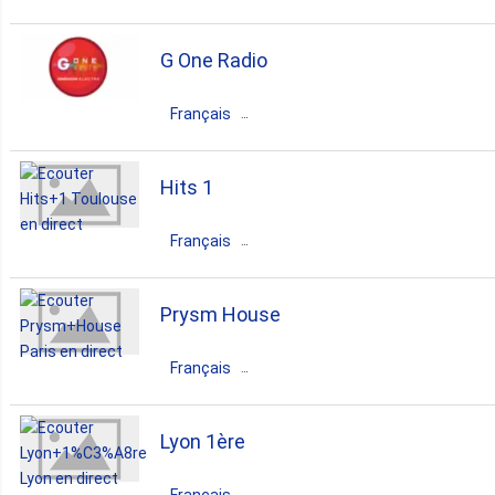
13. Pays De La Loire
France
Île-de-France
Paris
G One Radio
dance
electronic
11. Bourgogne Franche Comte
Français
France
Île-de-France
Paris
11. Grand Est
Hits 1
dance
electronic
house
Français
11. Normandie
techno
dj
lgbt
France
Occitanie
Toulouse
Prysm House
1. Corse
hits
dance
electronic
pop
Français
top40
latin
hits
France
Île-de-France
Paris
Lyon 1ère
dance
house
deep house