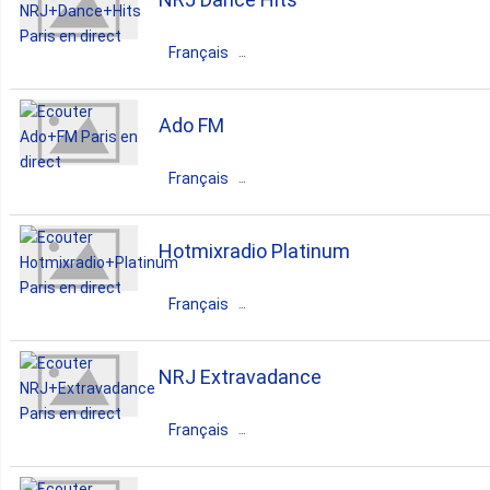
Lyon
Français
dance
pop
folk
France
Île-de-France
Paris
Ado FM
dance
Français
France
Île-de-France
Paris
Hotmixradio Platinum
dance
r'n'b
pop
Français
France
Île-de-France
Paris
NRJ Extravadance
dance
pop
top40
Français
adult contemporary
hits
France
Île-de-France
Paris