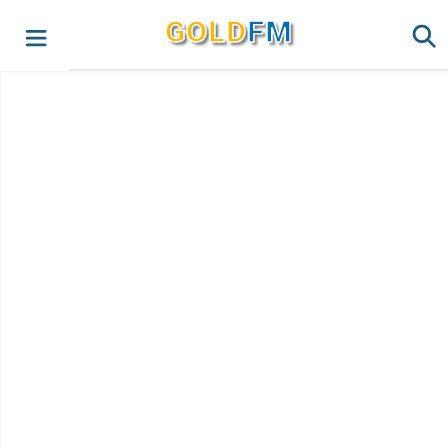
G
O
LD
FM