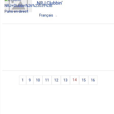
NRJ Clubbin'
dance
electronic
club
Français
dj
France
Île-de-France
Paris
dance
club
14
1
9
10
11
12
13
15
16