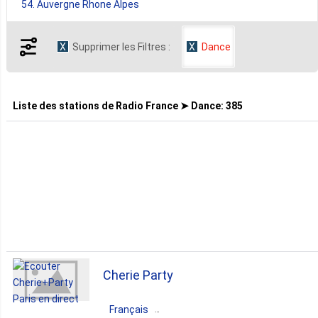
54. Auvergne Rhone Alpes
Supprimer les Filtres :
Dance
52. Nouvelle Aquitaine
25. Hauts De France
Liste des stations de
Radio France ➤ Dance
:
385
21. Occitanie
19. Provence Alpes Cote D Azur
17. Bretagne
Cherie Party
14. Centre Val De Loire
Français