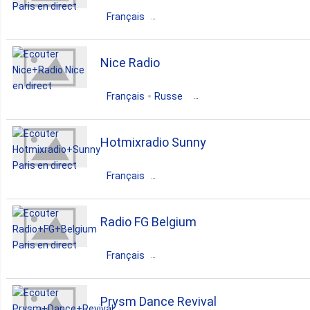
dance
zouk
Français
France
Île-de-France
Paris
Nice Radio
dance
pop
club
top40
Français
Russe
France
Hotmixradio Sunny
Provence-Alpes-Côte d'Azur
Nice
Français
dance
electronic
techno
France
Île-de-France
Paris
Radio FG Belgium
dance
reggae
Français
France
Île-de-France
Paris
Prysm Dance Revival