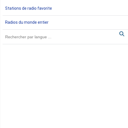
Gabon
Stations de radio favorite
Gambie
Radios du monde entier
Ghana
Guinée
Guinée Bissau
Guinée équatoriale
Kenya
Lesotho
Libye
Libéria