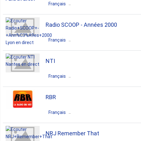
Français
dance
electronic
pop
France
Île-de-France
Paris
Radio SCOOP - Années 2000
top40
dance
electronic
house
Français
club
France
Auvergne-Rhône-Alpes
NTI
Lyon
Français
dance
pop
top40
00s
France
Pays de la Loire
Nantes
RBR
dance
electronic
Français
France
Île-de-France
Paris
NRJ Remember That