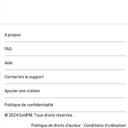
Niger
Nigeria
Ouganda
A propos
Rd Congo
FAQ
Rwanda
Aide
Réunion
Contactez le support
Sahara occidental
Ajouter une station
Sao tome et principe
Politique de confidentialité
© 2024 GoldFM. Tous droits réservés.
Sierra Leone
-
Politique de droits d'auteur
Conditions d'utilisation