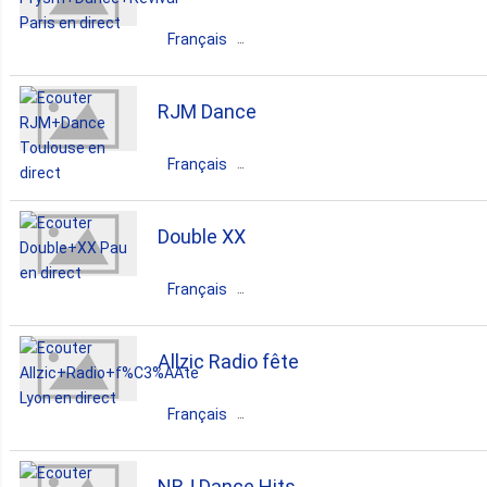
dance
electronic
Français
France
Île-de-France
Paris
RJM Dance
dance
pop
90s
00s
Français
France
Occitanie
Toulouse
Double XX
dance
house
Français
France
Nouvelle-Aquitaine
Allzic Radio fête
Pau
Français
dance
techno
90s
oldies
France
Auvergne-Rhône-Alpes
NRJ Dance Hits